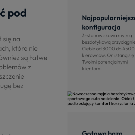
ąć pod
Najpopularniejsz
konfiguracja
3-stanowiskowa myjnią
 się na
bezdotykową przyciągni
ch, które nie
Ciebie od 3000 do 4500
kierowców. Oni staną się
również są łatwe
Twoimi potencjalnymi
roblemów z
klientami.
szczenie
ługę bez
Gotowa baza