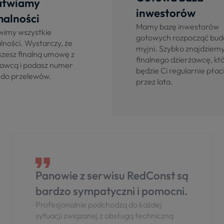
atwiamy
inwestorów
malności
Mamy bazę inwestorów
wimy wszystkie
gotowych rozpocząć bu
lności. Wystarczy, że
myjni. Szybko znajdziem
szesz finalną umowę z
finalnego dzierżawcę, kt
żawcą i podasz numer
będzie Ci regularnie płac
 do przelewów.
przez lata.
Panowie z serwisu RedConst są
bardzo sympatyczni i pomocni.
Profesjonalnie podchodzą do każdej
sytuacji związanej z obsługą techniczną