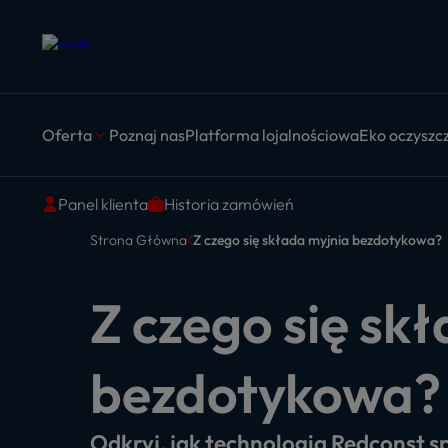
Oferta
Poznaj nas
Platforma lojalnościowa
Eko oczyszcz
Panel klienta
Historia zamówień
Strona Główna
Z czego się składa myjnia bezdotykowa?
Z czego się sk
bezdotykowa?
Odkryj, jak technologia Redconst sp