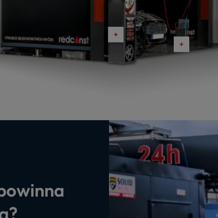
a i zadaszenie
Banery
 powinna
Urządzenie dodatkow
Pos
ia?