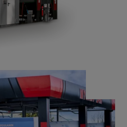
Pomieszczenie techniczne
e
adzka