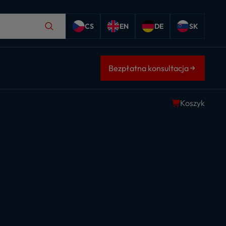
CS
EN
DE
SK
Bezpłatna konsultacja
Koszyk