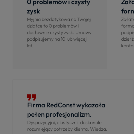
0 problemów i czysty
Zał
zysk
for
Myjnia bezdotykowa na Twojej
Załat
działce to 0 problemów i
forma
dosłownie czysty zysk. Umowy
podpi
podpisujemy na 10 lub więcej
dzier
lat.
konta
Firma RedConst wykazała
pełen profesjonalizm.
Dyspozycyjni, elastyczni i doskonale
rozumiejący potrzeby klienta. Wiedza,