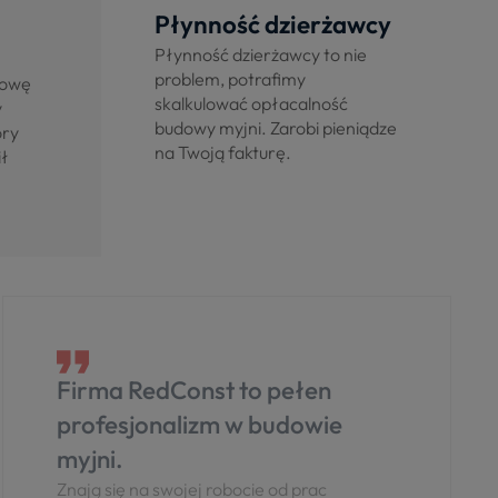
Płynność dzierżawcy
Płynność dzierżawcy to nie
problem, potrafimy
dowę
skalkulować opłacalność
y
budowy myjni. Zarobi pieniądze
óry
na Twoją fakturę.
ił
Firma RedConst to pełen
profesjonalizm w budowie
myjni.
Znają się na swojej robocie od prac