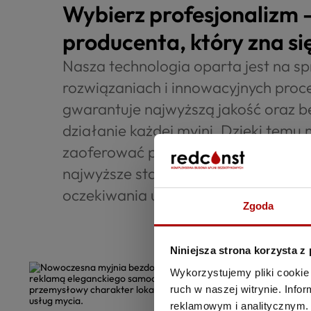
Wybierz profesjonalizm 
producenta, który zna się
Nasza technologia oparta jest na 
rozwiązaniach i innowacyjnych proc
gwarantuje najwyższą jakość oraz
działanie każdej myjni. Dzięki tem
zaoferować produkty, które nie tylko
najwyższe standardy, ale również pr
oczekiwania użytkowników.
Zgoda
Niniejsza strona korzysta z
Wykorzystujemy pliki cookie 
ruch w naszej witrynie. Inf
reklamowym i analitycznym. 