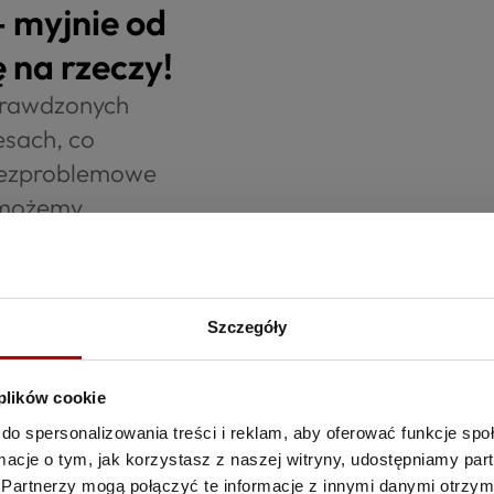
– myjnie od
 na rzeczy!
sprawdzonych
esach, co
 bezproblemowe
u możemy
 spełniają
zekraczają
Szczegóły
 plików cookie
do spersonalizowania treści i reklam, aby oferować funkcje sp
ormacje o tym, jak korzystasz z naszej witryny, udostępniamy p
Partnerzy mogą połączyć te informacje z innymi danymi otrzym