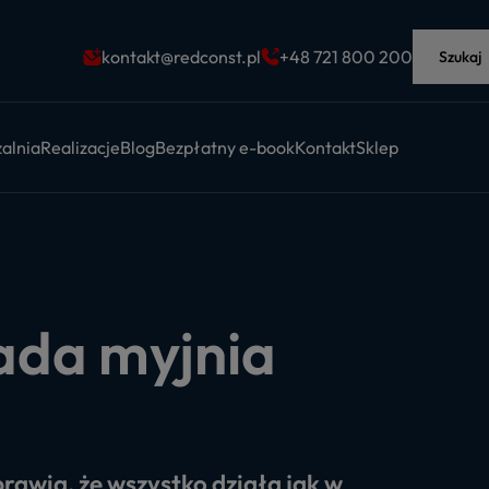
kontakt@redconst.pl
+48 721 800 200
Szukaj
alnia
Realizacje
Blog
Bezpłatny e-book
Kontakt
Sklep
łada myjnia
rawia, że wszystko działa jak w