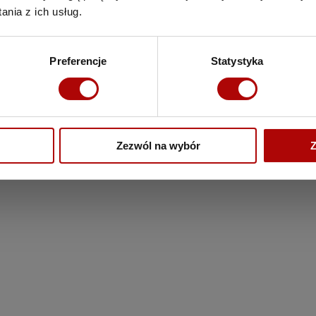
e zbieranie informacji o sposobie korzystania ze stron interneto
nia z ich usług.
 „zapamiętanie” wybranych przez Użytkownika ustawień i personal
hodzi Użytkownik, rozmiaru czcionki, wyglądu strony internetowej
Preferencje
Statystyka
rzeglądania stron internetowych (przeglądarka internetowa) 
kownicy Serwisu mogą dokonać w każdym czasie zmiany ustawień
sób, aby blokować automatyczną obsługę plików cookies w ustaw
ządzeniu Użytkownika Serwisu. Szczegółowe informacje o możli
lądarki internetowej) np.:
Zezwól na wybór
Z