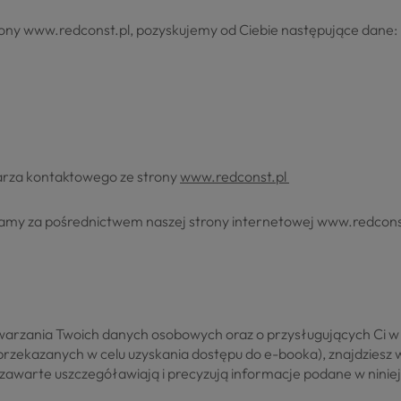
ony www.redconst.pl, pozyskujemy od Ciebie następujące dane:
arza kontaktowego ze strony
www.redconst.pl
amy za pośrednictwem naszej strony internetowej www.redcons
twarzania Twoich danych osobowych oraz o przysługujących Ci w
zekazanych w celu uzyskania dostępu do e-booka), znajdziesz w 
warte uszczegóławiają i precyzują informacje podane w niniejsz