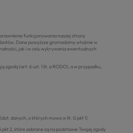
 usprawnienie funkcjonowania naszej strony
raz botów. Dane powyższe gromadzimy właśnie w
onalności, jak i w celu wykrywania ewentualnych
zgodą (art. 6 ust. 1 lit. a RODO), a w przypadku,
(dot. danych, o których mowa w lit. G pkt 1)
 G pkt 2, które zebrane są na podstawie Twojej zgody