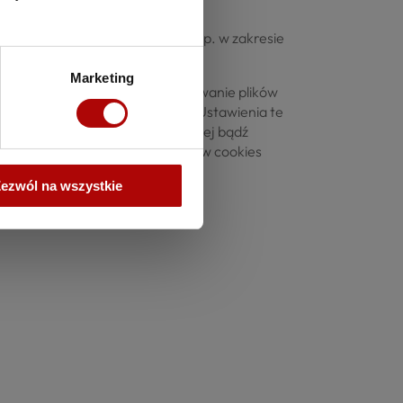
wych Serwisu;
izację interfejsu Użytkownika, np. w zakresie
 itp.;
Marketing
domyślnie dopuszcza przechowywanie plików
 dotyczących plików cookies. Ustawienia te
ieniach przeglądarki internetowej bądź
wości i sposobach obsługi plików cookies
ezwól na wszystkie