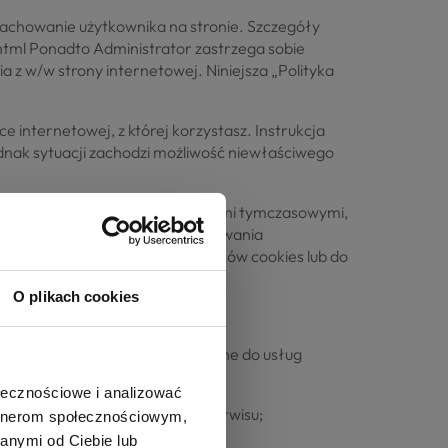
 zachowanie użytkownika na stronie. Szczegóły
html Ponadto Administrator zastrzega sobie
 z w/w strony internetowej. Niniejsza „Polityka
 internetowej, z której korzystasz. Instrukcja
ednak sytuacji zachodzi możliwość niewłaściwego
ookies). Cookies „sesyjne” są plikami tymczasowymi,
towej lub wyłączenia oprogramowania
as określony w parametrach plików cookies lub do
O plikach cookies
ające pliki cookies wykorzystywane do usług
ołecznościowe i analizować
e uwierzytelniania w ramach Serwisu;
artnerom społecznościowym,
anymi od Ciebie lub