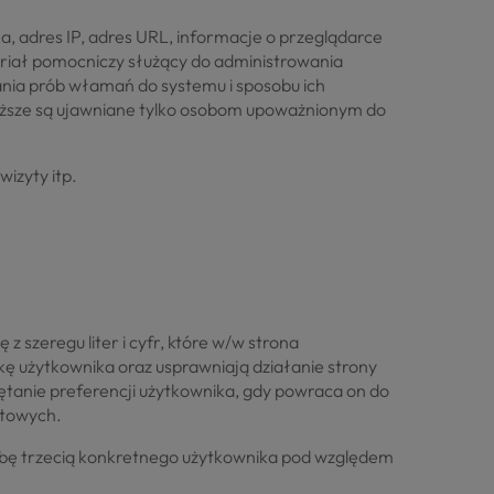
a, adres IP, adres URL, informacje o przeglądarce
riał pomocniczy służący do administrowania
ania prób włamań do systemu i sposobu ich
yższe są ujawniane tylko osobom upoważnionym do
izyty itp.
z szeregu liter i cyfr, które w/w strona
rkę użytkownika oraz usprawniają działanie strony
iętanie preferencji użytkownika, gdy powraca on do
etowych.
osobę trzecią konkretnego użytkownika pod względem