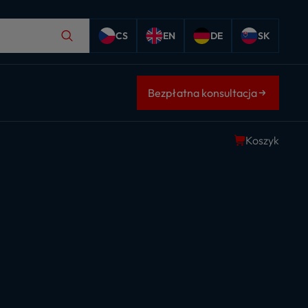
CS
EN
DE
SK
Bezpłatna konsultacja
Koszyk