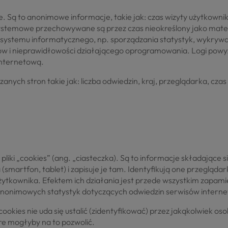
. Są to anonimowe informacje, takie jak: czas wizyty użytkownik
 systemowe przechowywane są przez czas nieokreślony jako mate
y systemu informatycznego, np. sporządzania statystyk, wykryw
ów i nieprawidłowości działającego oprogramowania. Logi pow
internetową.
h stron takie jak: liczba odwiedzin, kraj, przeglądarka, czas w
ki „cookies” (ang. „ciasteczka). Są to informacje składające się 
martfon, tablet) i zapisuje je tam. Identyfikują one przegląda
użytkownika. Efektem ich działania jest przede wszystkim zapam
u anonimowych statystyk dotyczących odwiedzin serwisów intern
okies nie uda się ustalić (zidentyfikować) przez jakąkolwiek 
óre mogłyby na to pozwolić.