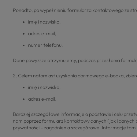
Ponadto, po wypełnieniu formularza kontaktowego ze str
imię i nazwisko,
adres e-mail,
numer telefonu.
Dane powyższe otrzymujemy, podczas przesłania formul
2. Celem natomiast uzyskania darmowego e-booka, zbier
imię i nazwisko,
adres e-mail.
Bardziej szczegółowe informacje o podstawie i celu prze
nam poprzez formularz kontaktowy danych (jak i danych pr
prywatności – zagadnienia szczegółowe. Informacje tam za