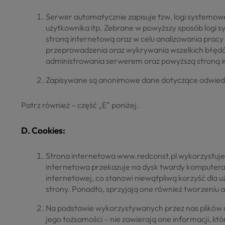
Serwer automatycznie zapisuje tzw. logi systemowe
użytkownika itp. Zebrane w powyższy sposób logi
stroną internetową oraz w celu analizowania prac
przeprowadzenia oraz wykrywania wszelkich błęd
administrowania serwerem oraz powyższą stroną 
Zapisywane są anonimowe dane dotyczące odwiedzanyc
Patrz również – część „E” poniżej.
D. Cookies:
Strona internetowa www.redconst.pl wykorzystuje pli
internetowa przekazuje na dysk twardy komputera (s
internetowej, co stanowi niewątpliwą korzyść dla 
strony. Ponadto, sprzyjają one również tworzeni
Na podstawie wykorzystywanych przez nas plików co
jego tożsamości – nie zawierają one informacji, kt