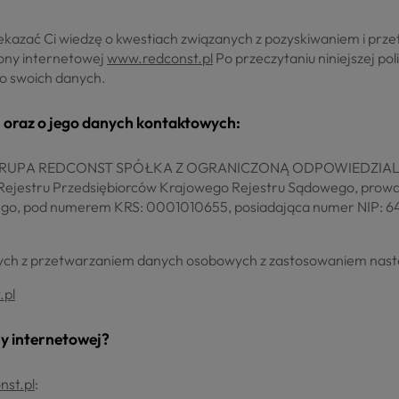
przekazać Ci wiedzę o kwestiach związanych z pozyskiwaniem i p
rony internetowej
www.redconst.pl
Po przeczytaniu niniejszej pol
do swoich danych.
 oraz o jego danych kontaktowych:
t GRUPA REDCONST SPÓŁKA Z OGRANICZONĄ ODPOWIEDZIALNOŚCI
o Rejestru Przedsiębiorców Krajowego Rejestru Sądowego, prow
go, pod numerem KRS: 0001010655, posiadająca numer NIP: 6
zanych z przetwarzaniem danych osobowych z zastosowaniem nas
.pl
ny internetowej?
st.pl
: