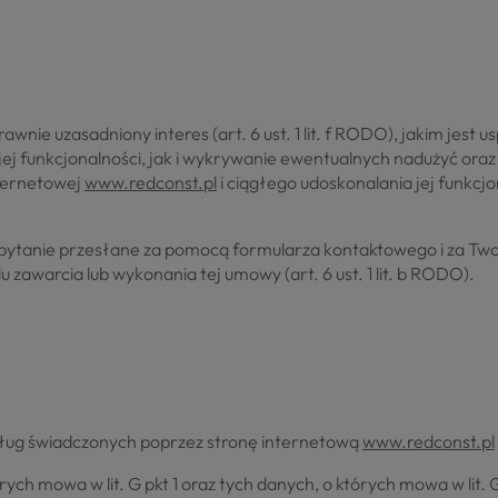
rawnie uzasadniony interes (art. 6 ust. 1 lit. f RODO), jakim jest
jej funkcjonalności, jak i wykrywanie ewentualnych nadużyć o
nternetowej
www.redconst.pl
i ciągłego udoskonalania jej funkcj
apytanie przesłane za pomocą formularza kontaktowego i za Twoją 
zawarcia lub wykonania tej umowy (art. 6 ust. 1 lit. b RODO).
usług świadczonych poprzez stronę internetową
www.redconst.pl
rych mowa w lit. G pkt 1 oraz tych danych, o których mowa w lit.