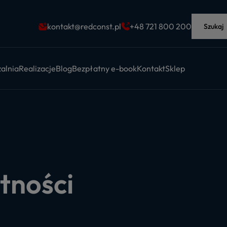
kontakt@redconst.pl
+48 721 800 200
Szukaj
alnia
Realizacje
Blog
Bezpłatny e-book
Kontakt
Sklep
tności