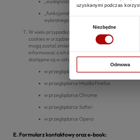
„wydajnościowe” pliki cookies, umożliwiając
uzyskanymi podczas korzysta
„funkcjonalne” pliki cookies, umożliwiające
wybranego języka lub regionu, z którego poc
Wybór
Niezbędne
zgody
W wielu przypadkach oprogramowanie służące do p
cookies w urządzeniu końcowym Użytkownika. Użyt
mogą zostać zmienione w szczególności w taki spo
informować o ich każdorazowym zamieszczeniu w ur
dostępne są w ustawieniach oprogramowania (przeg
Odmowa
w przeglądarce Internet Explorer
w przeglądarce Mozilla Firefox
w przeglądarce Chrome
w przeglądarce Safari
w przeglądarce Opera
E. Formularz kontaktowy oraz e-book: