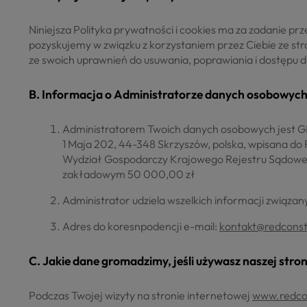
Niniejsza Polityka prywatności i cookies ma za zadanie 
pozyskujemy w związku z korzystaniem przez Ciebie ze st
ze swoich uprawnień do usuwania, poprawiania i dostępu 
B. Informacja o Administratorze danych osobowych
Administratorem Twoich danych osobowych jes
1 Maja 202, 44-348 Skrzyszów, polska, wpisana d
Wydział Gospodarczy Krajowego Rejestru Sądowe
zakładowym 50 000,00 zł
Administrator udziela wszelkich informacji zwią
Adres do koresnpodencji e-mail:
kontakt@redconst
C. Jakie dane gromadzimy, jeśli używasz naszej stro
Podczas Twojej wizyty na stronie internetowej
www.redcon