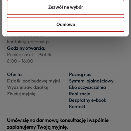
Zezwól na wybór
Grupa Redconst Sp. z o.o.
ul. 1 Maja 202
44-348 Skrzyszów
Odmowa
Infolinia
+48 721 800 200
kontakt@redconst.pl
Godziny otwarcia:
Poniedziałek – Piątek
8:00 – 16:00
Oferta
Poznaj nas
Działki pod budowę myjni
System lojalnościowy
Wydzierżaw działkę
Eko oczyszczalnia
Zbuduj myjnię
Realizacje
Bezpłatny e-book
Kontakt
Umów się na darmową konsultację i wspólnie
zaplanujemy Twoją myjnię.