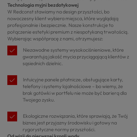
​Technologia myjni bezdotykowej
​W Redconst stawiamy na design przyszłości, bo
nowoczesny klient wybiera miejsca, które wyglądają
profesjonalnie i bezpiecznie. Nasze konstrukcje to
połączenie estetyki premium z niespotykaną trwałością.
Wybierając współpracę z nami, otrzymujesz:
Niezawodne systemy wysokociśnieniowe, które
gwarantują jakość mycia przyciągającą klientów z
sąsiednich dzielnic.
Intuicyjne panele płatnicze, obsługujące karty,
telefony i systemy lojalnościowe – bo wiemy, że
brak gotówki w portfelu nie może być barierą dla
Twojego zysku.
Ekologiczne rozwiązania, które sprawiają, że Twój
biznes jest przyjazny środowisku i gotowy na
rygorystyczne normy przyszłości.
​Od wizji do pierwszej kropli wody