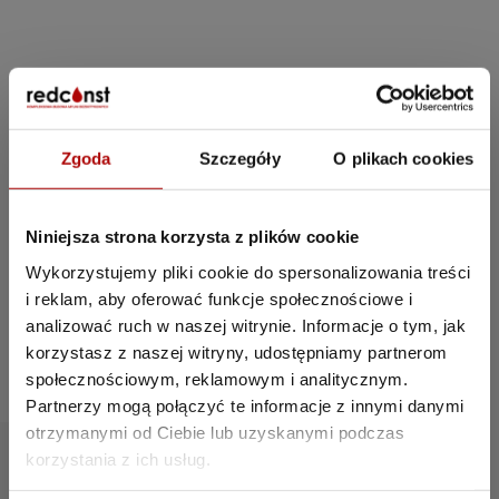
Marcin Orlik
Zgoda
Szczegóły
O plikach cookies
Autor artykułu
Marcin, twórca marki RedConst, to
Niniejsza strona korzysta z plików cookie
wizjonerski lider i inspirujący mentor, który
motywuje zespół do realizacji ambitnych
Wykorzystujemy pliki cookie do spersonalizowania treści
projektów. Jego kreatywność, strategiczne
i reklam, aby oferować funkcje społecznościowe i
myślenie i zrozumienie rynku stanowią
analizować ruch w naszej witrynie. Informacje o tym, jak
fundament sukcesu firmy.
korzystasz z naszej witryny, udostępniamy partnerom
społecznościowym, reklamowym i analitycznym.
Partnerzy mogą połączyć te informacje z innymi danymi
otrzymanymi od Ciebie lub uzyskanymi podczas
korzystania z ich usług.