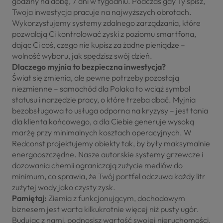
godziny na dobę, 7 dni w tygodniu. Podczas gdy Ty śpisz,
Twoja inwestycja pracuje na najwyższych obrotach.
Wykorzystujemy systemy zdalnego zarządzania, które
pozwalają Ci kontrolować zyski z poziomu smartfona,
dając Ci coś, czego nie kupisz za żadne pieniądze –
wolność wyboru, jak spędzisz swój dzień.
​Dlaczego myjnia to bezpieczna inwestycja?
​Świat się zmienia, ale pewne potrzeby pozostają
niezmienne – samochód dla Polaka to wciąż symbol
statusu i narzędzie pracy, o które trzeba dbać. Myjnia
bezobsługowa to usługa odporna na kryzysy – jest tania
dla klienta końcowego, a dla Ciebie generuje wysoką
marżę przy minimalnych kosztach operacyjnych. W
Redconst projektujemy obiekty tak, by były maksymalnie
energooszczędne. Nasze autorskie systemy grzewcze i
dozowania chemii ograniczają zużycie mediów do
minimum, co sprawia, że Twój portfel odczuwa każdy litr
zużytej wody jako czysty zysk.
Pamiętaj:
Ziemia z funkcjonującym, dochodowym
biznesem jest warta kilkukrotnie więcej niż pusty ugór.
Budując z nami, podnosisz wartość swojej nieruchomości.