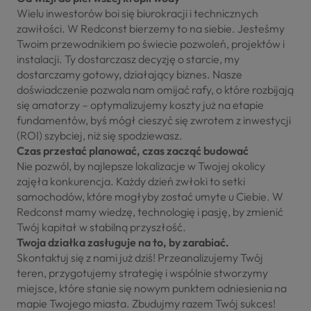
​Wielu inwestorów boi się biurokracji i technicznych
zawiłości. W Redconst bierzemy to na siebie. Jesteśmy
Twoim przewodnikiem po świecie pozwoleń, projektów i
instalacji. Ty dostarczasz decyzję o starcie, my
dostarczamy gotowy, działający biznes. Nasze
doświadczenie pozwala nam omijać rafy, o które rozbijają
się amatorzy – optymalizujemy koszty już na etapie
fundamentów, byś mógł cieszyć się zwrotem z inwestycji
(ROI) szybciej, niż się spodziewasz.
​Czas przestać planować, czas zacząć budować
​Nie pozwól, by najlepsze lokalizacje w Twojej okolicy
zajęła konkurencja. Każdy dzień zwłoki to setki
samochodów, które mogłyby zostać umyte u Ciebie. W
Redconst mamy wiedzę, technologię i pasję, by zmienić
Twój kapitał w stabilną przyszłość.
​Twoja działka zasługuje na to, by zarabiać.
​Skontaktuj się z nami już dziś! Przeanalizujemy Twój
teren, przygotujemy strategię i wspólnie stworzymy
miejsce, które stanie się nowym punktem odniesienia na
mapie Twojego miasta. Zbudujmy razem Twój sukces!