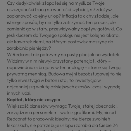
Czy kiedykolwiek złapałeś się na myśli, że Twoje
oszczędności tracą na wartości szybciej, niż zdążysz
zaplanować kolejny urlop? Inflacja to cichy złodziej, ale
istnieje sposób, by nie tylko zatrzymać ten proces, ale
zamienić go w stały, przewidywalny dopływ gotówki. Co
jeśli kluczem do Twojego spokoju nie jest kolejna lokata,
ale kawałek ziemi, na którym postawisz maszynę do
zarabiania pieniędzy?
​W Redconst nie patrzymy na pusty plac jak na wydatek.
Widzimy w nim niewykorzystany potencjał, który –
odpowiednio uzbrojony w technologię – stanie się Twoją
prywatną mennicą. Budowa myjni bezobsługowej to nie
tylko inwestycja w beton i stal; to inwestycja w
najcenniejszą walutę dzisiejszych czasów: czas i wygodę
innych ludzi.
​Kapitał, który nie zasypia
​Większość biznesów wymaga Twojej stałej obecności,
zarządzania personelem i walki z grafikami. Myjnia od
Redconst to pracownik idealny: nie bierze zwolnień
lekarskich, nie potrzebuje urlopu i zarabia dla Ciebie 24