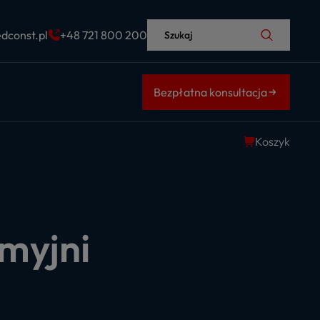
dconst.pl
+48 721 800 200
Szukaj
Bezpłatna konsultacja
Koszyk
 myjni