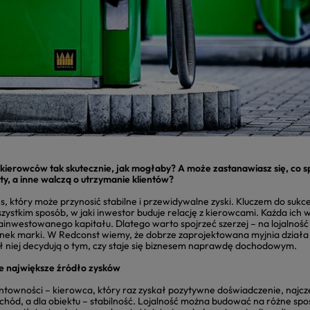
kierowców tak skutecznie, jak mogłaby? A może zastanawiasz się, co sp
ty, a inne walczą o utrzymanie klientów?
, który może przynosić stabilne i przewidywalne zyski. Kluczem do sukce
ystkim sposób, w jaki inwestor buduje relację z kierowcami. Każda ich wi
ainwestowanego kapitału. Dlatego warto spojrzeć szerzej – na lojalność
nek marki. W Redconst wiemy, że dobrze zaprojektowana myjnia działa b
 niej decydują o tym, czy staje się biznesem naprawdę dochodowym.
e największe źródło zysków
ntowności – kierowca, który raz zyskał pozytywne doświadczenie, najczę
chód, a dla obiektu – stabilność. Lojalność można budować na różne spo