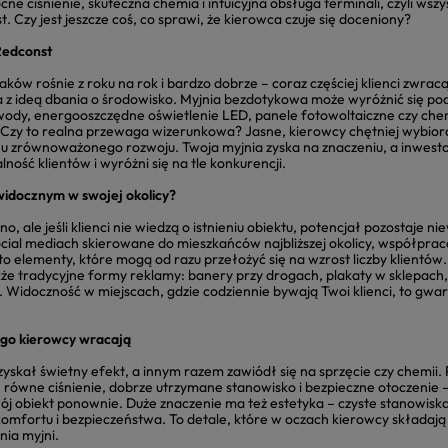
e ciśnienie, skuteczna chemia i intuicyjna obsługa terminali, czyli wszy
. Czy jest jeszcze coś, co sprawi, że kierowca czuje się doceniony?
Redconst
ów rośnie z roku na rok i bardzo dobrze – coraz częściej klienci zwraca
dna z ideą dbania o środowisko. Myjnia bezdotykowa może wyróżnić się 
wody, energooszczędne oświetlenie LED, panele fotowoltaiczne czy ch
 Czy to realna przewaga wizerunkowa? Jasne, kierowcy chętniej wybiorą
hu zrównoważonego rozwoju. Twoja myjnia zyska na znaczeniu, a inwesto
jalność klientów i wyróżni się na tle konkurencji.
 widocznym w swojej okolicy?
o, ale jeśli klienci nie wiedzą o istnieniu obiektu, potencjał pozostaje 
al mediach skierowane do mieszkańców najbliższej okolicy, współpraca
to elementy, które mogą od razu przełożyć się na wzrost liczby klientó
e tradycyjne formy reklamy: banery przy drogach, plakaty w sklepach,
Widoczność w miejscach, gdzie codziennie bywają Twoi klienci, to gwara
ego kierowcy wracają
z zyskał świetny efekt, a innym razem zawiódł się na sprzęcie czy chemii
y, równe ciśnienie, dobrze utrzymane stanowisko i bezpieczne otoczenie –
wój obiekt ponownie. Duże znaczenie ma też estetyka – czyste stanowiska
komfortu i bezpieczeństwa. To detale, które w oczach kierowcy składają
nia myjni.