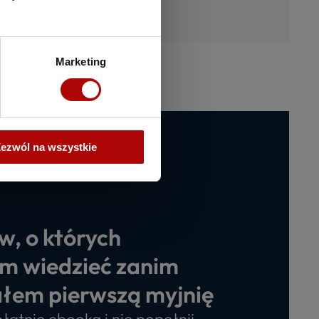
Marketing
ezwól na wszystkie
w, o których
m wiedzieć zanim
łem pierwszą myjnię
łatnie ebooka i nie popełnij