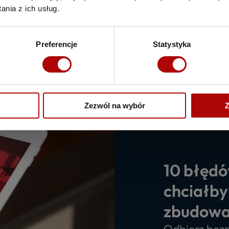
nia z ich usług.
Preferencje
Statystyka
Zezwól na wybór
Z
10 błędó
chciałby
zbudowa
Odbierz bezp