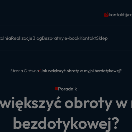
kontakt@re
alnia
Realizacje
Blog
Bezpłatny e-book
Kontakt
Sklep
Strona Główna
Jak zwiększyć obroty w myjni bezdotykowej?
Poradnik
większyć obroty w
bezdotykowej?