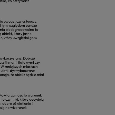
stko, co otrzymasz
ją uwagę, czy usługa, z
pod tym względem bardzo
emia biodegradowalna to
 obiekt, który jasno
r, który uwzględni go w
niewykorzystany. Dobrze
 z firmami flotowymi czy
w. W mniejszych miastach
 ulotki dystrybuowane
ncja, że obiekt będzie miał
. Powtarzalność to warunek
 to czynniki, które decydują
, dobre oświetlenie i
 się na wizerunek