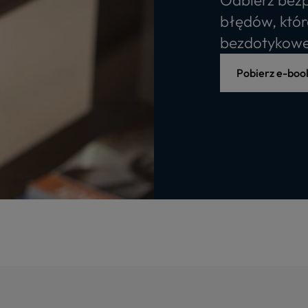
błędów, któr
bezdotykowe
Pobierz e-boo