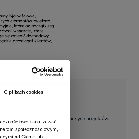
amy lojalnościowe,
 z tych elementów zwiększa
yjnie, które od początku są
ztwo i wsparcie, które
ogą się zmienić dochodowy
będzie przyciągał klientów,
O plikach cookies
 motywuje zespół do realizacji ambitnych projektów.
ołecznościowe i analizować
nt sukcesu firmy.
artnerom społecznościowym,
anymi od Ciebie lub