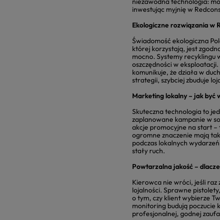
niezawodna technologia: mocn
inwestując myjnię w Redconst
Ekologiczne rozwiązania w 
Świadomość ekologiczna Polak
której korzystają, jest zgo
mocno. Systemy recyklingu 
oszczędności w eksploatacji.
komunikuje, że działa w duc
strategii, szybciej zbuduje lo
Marketing lokalny – jak być
Skuteczna technologia to jedn
zaplanowane kampanie w soci
akcje promocyjne na start – 
ogromne znaczenie mają takż
podczas lokalnych wydarzeń. 
stały ruch.
Powtarzalna jakość – dlacz
Kierowca nie wróci, jeśli ra
lojalności. Sprawne pistolet
o tym, czy klient wybierze T
monitoring budują poczucie 
profesjonalnej, godnej zaufa