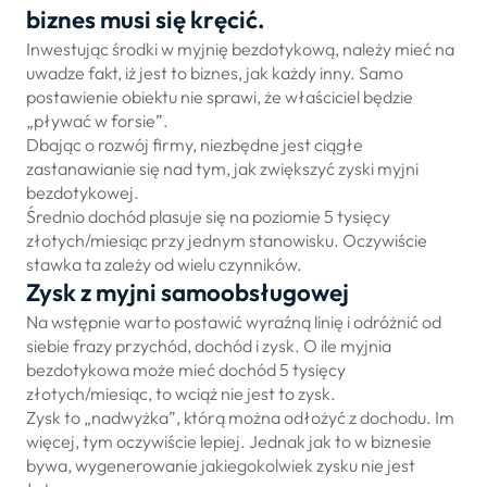
biznes musi się kręcić.
Inwestując środki w myjnię bezdotykową, należy mieć na
uwadze fakt, iż jest to biznes, jak każdy inny. Samo
postawienie obiektu nie sprawi, że właściciel będzie
„pływać w forsie”.
Dbając o rozwój firmy, niezbędne jest ciągłe
zastanawianie się nad tym, jak zwiększyć zyski myjni
bezdotykowej.
Średnio dochód plasuje się na poziomie 5 tysięcy
złotych/miesiąc przy jednym stanowisku. Oczywiście
stawka ta zależy od wielu czynników.
Zysk z myjni samoobsługowej
Na wstępnie warto postawić wyraźną linię i odróżnić od
siebie frazy przychód, dochód i zysk. O ile myjnia
bezdotykowa może mieć dochód 5 tysięcy
złotych/miesiąc, to wciąż nie jest to zysk.
Zysk to „nadwyżka”, którą można odłożyć z dochodu. Im
więcej, tym oczywiście lepiej. Jednak jak to w biznesie
bywa, wygenerowanie jakiegokolwiek zysku nie jest