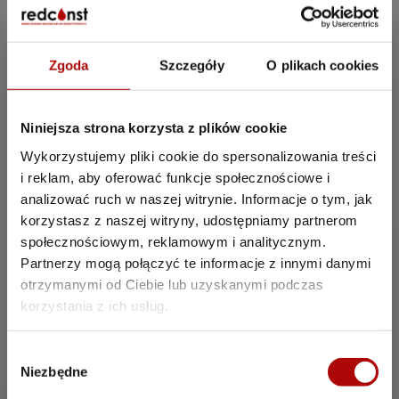
Zgoda
Szczegóły
O plikach cookies
Niniejsza strona korzysta z plików cookie
Wykorzystujemy pliki cookie do spersonalizowania treści
i reklam, aby oferować funkcje społecznościowe i
analizować ruch w naszej witrynie. Informacje o tym, jak
korzystasz z naszej witryny, udostępniamy partnerom
RedConst – nowoczesna myjnia
bezdotykowa w Bydgoszczy. Lokalizacja w
społecznościowym, reklamowym i analitycznym.
jednym z największych miast regionu
Partnerzy mogą połączyć te informacje z innymi danymi
zapewnia doskonały dostęp, duży ruch i
otrzymanymi od Ciebie lub uzyskanymi podczas
codzienny napływ klientów. Idealne
korzystania z ich usług.
miejsce na szybkie, czyste i wygodne mycie
auta.
W
Niezbędne
y
b