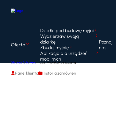
Działki pod budowę myjni
Wydzierżaw swoją
działkę
Poznaj
Oferta
Zbuduj myjnię
nas
Aplikacja dla urządzeń
mobilnych
Strona Główna
Czerwionka-Leszczyny
Panel klienta
Historia zamówień
Czerwionka-