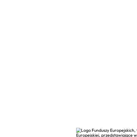
Poznaj nas
d budowę myjni
System lojalnościowy
w działkę
Eko oczyszczalnia
nię
Realizacje
Bezpłatny e-book
Kontakt