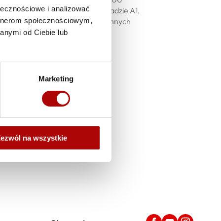
ołecznościowe i analizować
ożone strategicznie przy autostradzie A1,
gę jako lokalna baza dla codziennych
artnerom społecznościowym,
anymi od Ciebie lub
Marketing
ezwól na wszystkie