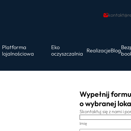
kontakt@re
Platforma
Eko
Bez
Realizacje
Blog
lojalnościowa
oczyszczalnia
boo
Wypełnij formu
o wybranej lokal
Skontaktuj się z nami i 
Imię