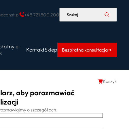
dconst.pl
+48 721 800 200
Szukaj
płatny e-
Kontakt
Sklep
Bezpłatna konsultacja
k
Koszyk
larz, aby porozmawiać
izacji
porozmawiajmy o szczegółach.