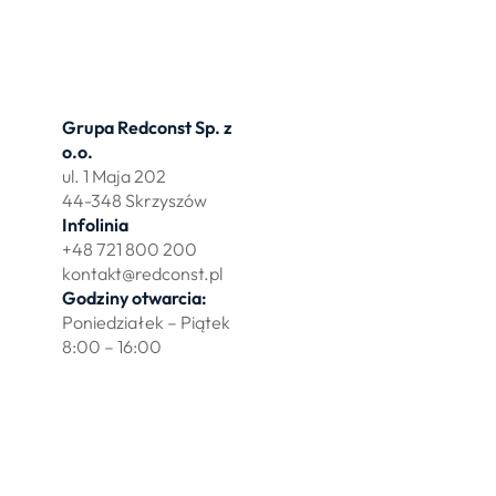
Grupa Redconst Sp. z
Oferta
o.o.
Działki po
ul. 1 Maja 202
Wydzierża
44-348 Skrzyszów
Zbuduj myj
Infolinia
+48 721 800 200
kontakt@redconst.pl
Godziny otwarcia:
Poniedziałek – Piątek
8:00 – 16:00
Polityka prywatności
Regulamin sklepu internetowego