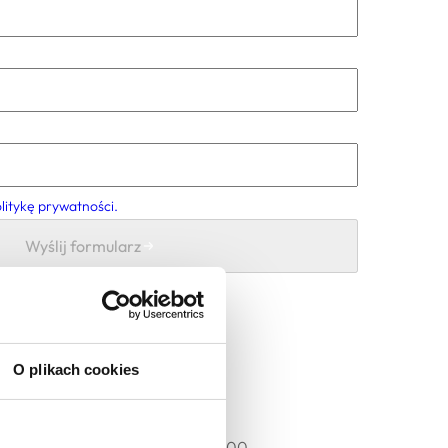
litykę prywatności.
Wyślij formularz
O plikach cookies
yny to miasto liczące blisko 27 700