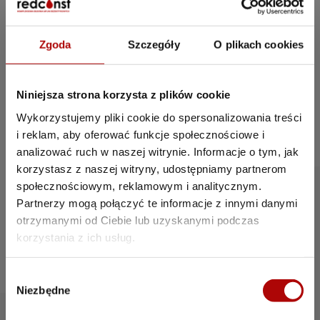
Zgoda
Szczegóły
O plikach cookies
Niniejsza strona korzysta z plików cookie
Wykorzystujemy pliki cookie do spersonalizowania treści
i reklam, aby oferować funkcje społecznościowe i
analizować ruch w naszej witrynie. Informacje o tym, jak
korzystasz z naszej witryny, udostępniamy partnerom
RedConst – nowoczesna myjnia w
społecznościowym, reklamowym i analitycznym.
Częstochowie. Miasto o dużym natężeniu
Partnerzy mogą połączyć te informacje z innymi danymi
ruchu i silnym zapleczu handlowo-
otrzymanymi od Ciebie lub uzyskanymi podczas
usługowym to doskonała lokalizacja dla
korzystania z ich usług.
myjni RedConst – łączącej wygodę,
nowoczesność i dostępność 24/7.
W
Niezbędne
y
b