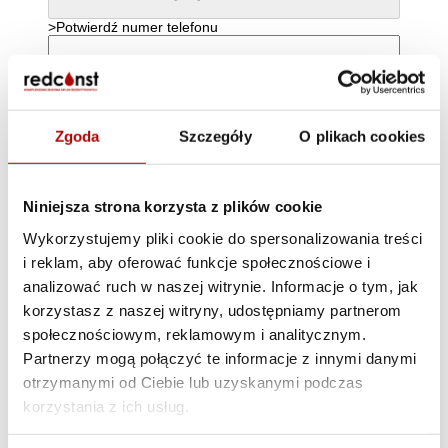
>Potwierdź numer telefonu
Potwierdź adres e-mail
Zgoda
Szczegóły
O plikach cookies
Potwierdź, że nie jesteś robotem
Nie jestem robotem
Niniejsza strona korzysta z plików cookie
Wykorzystujemy pliki cookie do spersonalizowania treści
i reklam, aby oferować funkcje społecznościowe i
analizować ruch w naszej witrynie. Informacje o tym, jak
Zalety lokalizacji
korzystasz z naszej witryny, udostępniamy partnerom
społecznościowym, reklamowym i analitycznym.
Działka zlokalizowana na terenie parkingu
Partnerzy mogą połączyć te informacje z innymi danymi
sklepu Netto to doskonałe miejsce na
otrzymanymi od Ciebie lub uzyskanymi podczas
budowę myjni samochodowej! Bliskość
korzystania z ich usług.
popularnych sklepów, a także ciągły ruch
klientów, gwarantują wysoki potencjał