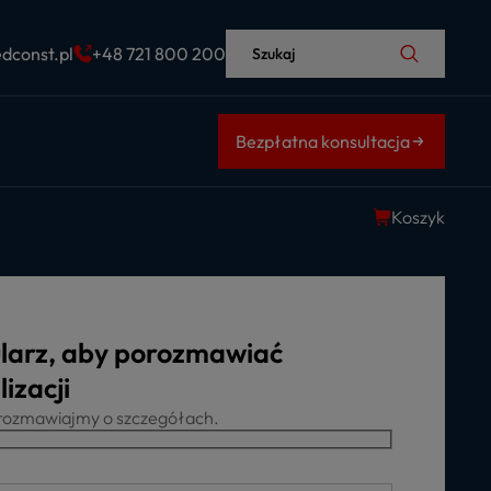
dconst.pl
+48 721 800 200
Szukaj
Bezpłatna konsultacja
Koszyk
larz, aby porozmawiać
izacji
porozmawiajmy o szczegółach.