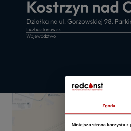
Kostrzyn nad 
Działka na ul. Gorzowskiej 98. Parki
Liczba stanowisk
Województwo
Zgoda
Niniejsza strona korzysta z