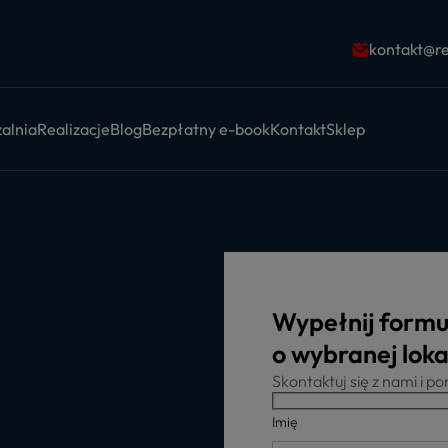
kontakt@re
alnia
Realizacje
Blog
Bezpłatny e-book
Kontakt
Sklep
Wypełnij formu
o wybranej lokal
Skontaktuj się z nami i 
Imię