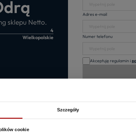
Odrą
Adres e-mail
ng sklepu Netto.
4
Numer telefonu
Wielkopolskie
Akceptuję regulamin i
po
Szczegóły
 plików cookie
Zalety lo