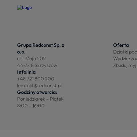
Grupa Redconst Sp. z
Oferta
o.o.
Działki po
ul. 1 Maja 202
Wydzierża
44-348 Skrzyszów
Zbuduj myj
Infolinia
+48 721 800 200
kontakt@redconst.pl
Godziny otwarcia:
Poniedziałek – Piątek
8:00 – 16:00