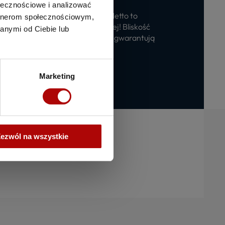
ołecznościowe i analizować
ana na terenie parkingu sklepu Netto to
artnerom społecznościowym,
e na budowę myjni samochodowej! Bliskość
anymi od Ciebie lub
ów, a także ciągły ruch klientów, gwarantują
biznesowy.
Marketing
ezwól na wszystkie