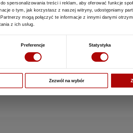
do spersonalizowania treści i reklam, aby oferować funkcje sp
Działka zlokalizow
ormacje o tym, jak korzystasz z naszej witryny, udostępniamy p
doskonałe miejsc
Partnerzy mogą połączyć te informacje z innymi danymi otrzym
popularnych sklep
nia z ich usług.
wysoki potencjał 
Preferencje
Statystyka
Zezwól na wybór
Z