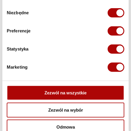
klientów, gwarantują wysoki potencjał
Wybór
biznesowy.
Niezbędne
zgody
Preferencje
Statystyka
Obserwuj nas
Marketing
Grupa Redconst Sp. z o.o.
ul. 1 Maja 202
44-348 Skrzyszów
Infolinia
Zezwól na wszystkie
+48 721 800 200
kontakt@redconst.pl
Godziny otwarcia:
Zezwól na wybór
Poniedziałek – Piątek
8:00 – 16:00
Odmowa