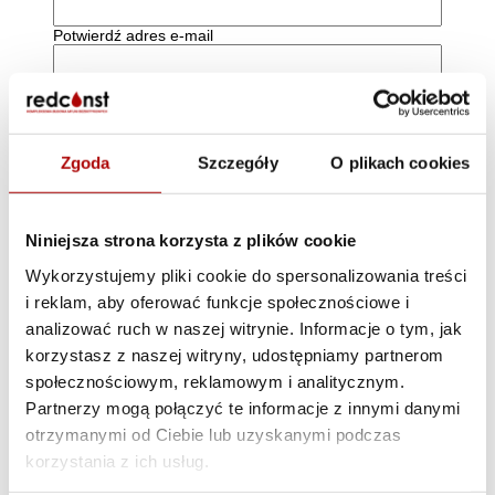
Potwierdź adres e-mail
Potwierdź, że nie jesteś robotem
Nie jestem robotem
Zgoda
Szczegóły
O plikach cookies
Niniejsza strona korzysta z plików cookie
Wykorzystujemy pliki cookie do spersonalizowania treści
i reklam, aby oferować funkcje społecznościowe i
analizować ruch w naszej witrynie. Informacje o tym, jak
Zalety lokalizacji
korzystasz z naszej witryny, udostępniamy partnerom
społecznościowym, reklamowym i analitycznym.
Działka zlokalizowana na terenie parkingu
centrum handlowego Makro Cash and
Partnerzy mogą połączyć te informacje z innymi danymi
Carry to doskonałe miejsce na budowę
otrzymanymi od Ciebie lub uzyskanymi podczas
myjni samochodowej! Bliskość
korzystania z ich usług.
popularnych sklepów, a także ciągły ruch