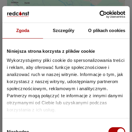
Zgoda
Szczegóły
O plikach cookies
Niniejsza strona korzysta z plików cookie
Wykorzystujemy pliki cookie do spersonalizowania treści
i reklam, aby oferować funkcje społecznościowe i
analizować ruch w naszej witrynie. Informacje o tym, jak
korzystasz z naszej witryny, udostępniamy partnerom
społecznościowym, reklamowym i analitycznym.
Zalety lokalizacji
Partnerzy mogą połączyć te informacje z innymi danymi
otrzymanymi od Ciebie lub uzyskanymi podczas
Działka zlokalizowana obok stacji paliw
korzystania z ich usług.
Shell to doskonałe miejsce na budowę
myjni samochodowej! Bliskość popularnych
sklepów, a także ciągły ruch klientów,
W
gwarantują wysoki potencjał biznesowy.
Niezbędne