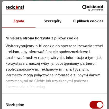
Zgoda
Szczegóły
O plikach cookies
Niniejsza strona korzysta z plików cookie
Wykorzystujemy pliki cookie do spersonalizowania treści
i reklam, aby oferować funkcje społecznościowe i
analizować ruch w naszej witrynie. Informacje o tym, jak
Zalety lokalizacji
korzystasz z naszej witryny, udostępniamy partnerom
społecznościowym, reklamowym i analitycznym.
Działka zlokalizowana na terenie parkingu
Partnerzy mogą połączyć te informacje z innymi danymi
centrum handlowego M1 to doskonałe
otrzymanymi od Ciebie lub uzyskanymi podczas
miejsce na budowę myjni samochodowej!
korzystania z ich usług.
Bliskość popularnych sklepów, a także
ciągły ruch klientów, gwarantują wysoki
potencjał biznesowy.
W
Niezbędne
y