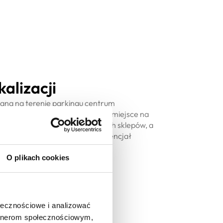
kalizacji
wana na terenie parkingu centrum
 Cash and Carry to doskonałe miejsce na
chodowej! Bliskość popularnych sklepów, a
 klientów, gwarantują wysoki potencjał
O plikach cookies
ołecznościowe i analizować
artnerom społecznościowym,