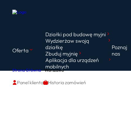
Działki pod budowę myjni
Wydzierżaw swoją
działkę
Poznaj
Oferta
Zbuduj myjnię
nas
Aplikacja dla urządzeń
mobilnych
Strona Główna
Warszawa
Panel klienta
Historia zamówień