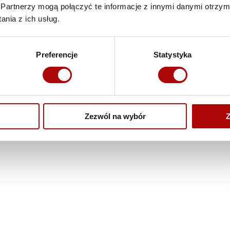
Partnerzy mogą połączyć te informacje z innymi danymi otrzym
nia z ich usług.
Preferencje
Statystyka
Zezwól na wybór
Z
Poznaj nas
d budowę myjni
System lojalnościowy
w działkę
Eko oczyszczalnia
nię
Realizacje
Bezpłatny e-book