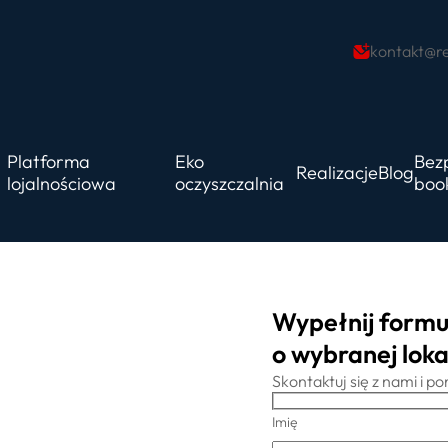
kontakt@re
Platforma
Eko
Bez
Realizacje
Blog
lojalnościowa
oczyszczalnia
boo
Wypełnij formu
o wybranej lokal
Skontaktuj się z nami i 
Imię