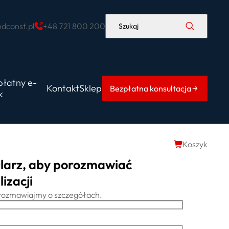
dconst.pl
+48 721 800 200
Szukaj
płatny e-
Kontakt
Sklep
Bezpłatna konsultacja
k
Koszyk
larz, aby porozmawiać
izacji
porozmawiajmy o szczegółach.