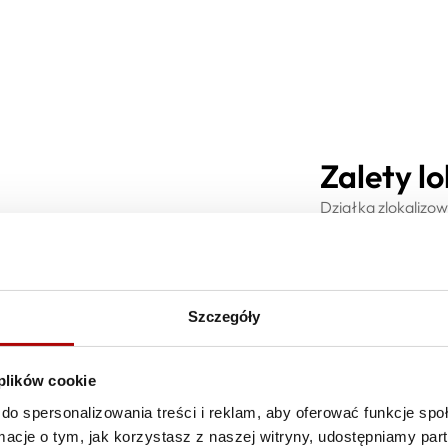
Zalety lo
Działka zlokalizo
handlowego Makro
budowę myjni samo
także ciągły ruch
biznesowy.
Szczegóły
 plików cookie
do spersonalizowania treści i reklam, aby oferować funkcje sp
ormacje o tym, jak korzystasz z naszej witryny, udostępniamy p