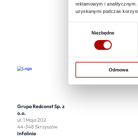
reklamowym i analitycznym. 
uzyskanymi podczas korzysta
Wybór
Niezbędne
zgody
Odmowa
Grupa Redconst Sp. z
Oferta
o.o.
Działki po
ul. 1 Maja 202
Wydzierża
44-348 Skrzyszów
Zbuduj myj
Infolinia