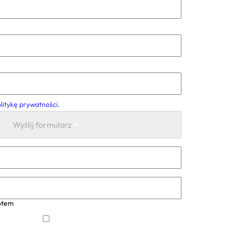
litykę prywatności.
Wyślij formularz
botem