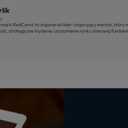
lik
u
marki RedConst, to wizjonerski lider i inspirujący mentor, który
ść, strategiczne myślenie i zrozumienie rynku stanowią fundame