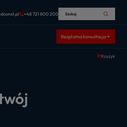
dconst.pl
+48 721 800 200
Szukaj
Bezpłatna konsultacja
Koszyk
twój