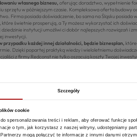
owaniu własnego biznesu,
oferując doradztwo, wypełnienie for
u sprzętu w późniejszym czasie. Kompleksowa oferta budowy od
stwo. Firma posiada doświadczenie, bo sama na Śląsku posiada w
które świetnie prosperują, a Ty możesz wykorzystać ich doświa
ziedzinie instytucji umożliwi ci dobór najlepszych rozwiązań i zm
 inwestycji.
 przypadku każdej innej działalności, będzie biznesplan,
które
irmie. Dzięki popartej praktyką wiedzy i wieloletniemu doświadc
liści z firmy Redconst nie tylko oszacują koszty Twojej inwestycj
yszłości. Takie informacje będą niezwykle cenne przy rozmowac
a start. W gronie niezbędnych do załatwienia formalności znajd
następnie uzyskanie pozwoleń na budowę w jej granicach i dopro
ą przejść na barki Redconst.
Po stworzeniu biznesplanu, czas n
Szczegóły
liczba stanowisk – z pomocą Redconst oszacuje się zapotrzebowan
ku. Dlatego cały system myjni bezdotykowych będzie „szyty na
a, ale i opłacalna pod względem zainwestowanych pieniędzy. D
 plików cookie
ożliwość płatności kartą, odkurzacze, dozowniki do papieru czy 
do spersonalizowania treści i reklam, aby oferować funkcje sp
tać potrzeby, jakie będą mieli przyszli klienci. Bogate doświadc
ormacje o tym, jak korzystasz z naszej witryny, udostępniamy p
wala na dobór wyłącznie najlepszych urządzeń, których obecno
Partnerzy mogą połączyć te informacje z innymi danymi otrzym