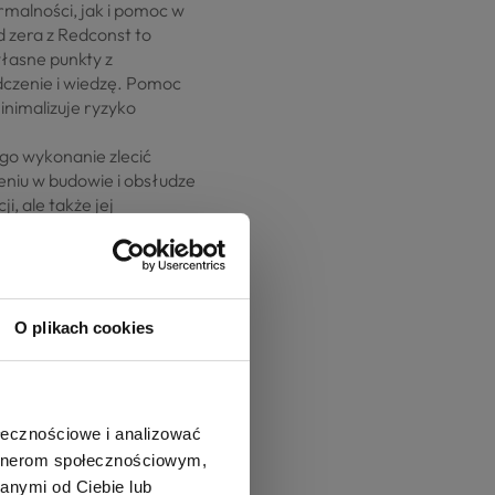
malności, jak i pomoc w
 zera z Redconst to
łasne punkty z
dczenie i wiedzę. Pomoc
inimalizuje ryzyko
go wykonanie zlecić
zeniu w budowie i obsłudze
i, ale także jej
h z inwestorami czy banku
uje się także wybór
wadzenie niezbędnych
a działanie. W pierwszej
O plikach cookies
ie, tak aby w pełni
 miarę” – dostosowany do
odatkowe urządzenia
płynu do spryskiwaczy) –
ołecznościowe i analizować
zenie w budowie
artnerom społecznościowym,
ść z pewnością przełoży
anymi od Ciebie lub