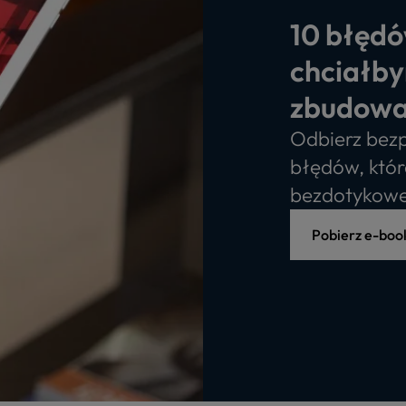
10 błędó
chciałby
zbudowa
Odbierz bezp
błędów, któr
bezdotykowe
Pobierz e-boo