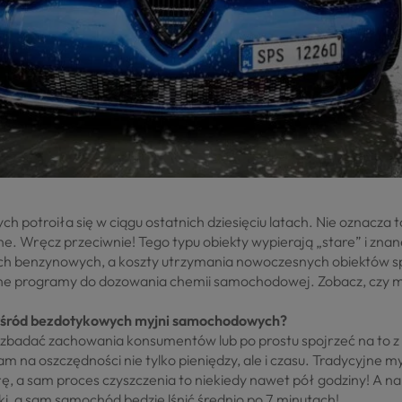
h potroiła się w ciągu ostatnich dziesięciu latach. Nie oznacza t
ne. Wręcz przeciwnie! Tego typu obiekty wypierają „stare” i zn
h benzynowych, a koszty utrzymania nowoczesnych obiektów sp
ne programy do dozowania chemii samochodowej. Zobacz, czy m
wśród bezdotykowych myjni samochodowych?
zbadać zachowania konsumentów lub po prostu spojrzeć na to 
am na oszczędności nie tylko pieniędzy, ale i czasu. Tradycyjne 
rę, a sam proces czyszczenia to niekiedy nawet pół godziny! A n
, a sam samochód będzie lśnić średnio po 7 minutach!