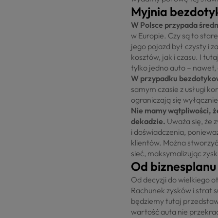
Myjnia bezdotyk
W Polsce przypada śred
w Europie. Czy są to star
jego pojazd był czysty i z
kosztów, jak i czasu. I t
tylko jedno auto – nawet,
W przypadku bezdotykowy
samym czasie z usługi kor
ograniczają się wyłączni
Nie mamy wątpliwości, że
dekadzie.
Uważa się, że z
i doświadczenia, poniewa
klientów. Można stworzyć
sieć, maksymalizując zyski
Od biznesplanu 
Od decyzji do wielkiego ot
Rachunek zysków i strat s
będziemy tutaj przedstaw
wartość auta nie przekra