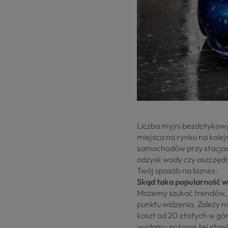
Liczba myjni bezdotykowyc
miejsca na rynku na kolej
samochodów przy stacjac
odzysk wody czy oszczęd
Twój sposób na biznes.
Skąd taka popularność 
Możemy szukać trendów, 
punktu widzenia. Zależy n
koszt od 20 złotych w gó
wydamy połowę tej stawki