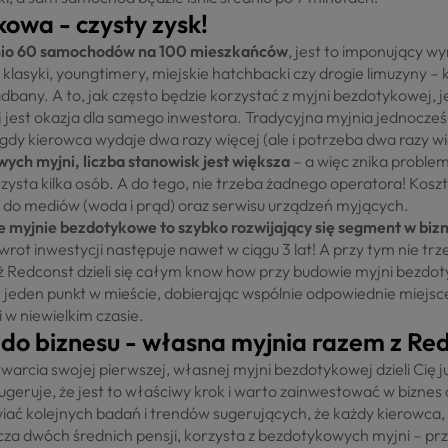
owa - czysty zysk!
nio 60 samochodów na 100 mieszkańców
, jest to imponujący wy
e klasyki, youngtimery, miejskie hatchbacki czy drogie limuzyny –
adbany. A to, jak często będzie korzystać z myjni bezdotykowej, j
utaj jest okazja dla samego inwestora. Tradycyjna myjnia jednocz
 gdy kierowca wydaje dwa razy więcej (ale i potrzeba dwa razy wi
ch myjni, liczba stanowisk jest większa
– a więc znika problem
zysta kilka osób. A do tego, nie trzeba żadnego operatora! Koszt
e do mediów (woda i prąd) oraz serwisu urządzeń myjących.
 myjnie bezdotykowe to szybko rozwijający się segment w bizne
wrot inwestycji następuje nawet w ciągu 3 lat! A przy tym nie t
ż Redconst dzieli się całym know how przy budowie myjni bezdo
 jeden punkt w mieście, dobierając wspólnie odpowiednie miejsc
 w niewielkim czasie.
do biznesu - własna myjnia razem z Re
warcia swojej pierwszej, własnej myjni bezdotykowej dzieli Cię ju
ugeruje, że jest to właściwy krok i warto zainwestować w biznes 
iać kolejnych badań i trendów sugerujących, że każdy kierowca,
cza dwóch średnich pensji, korzysta z bezdotykowych myjni – p