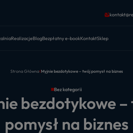
kontakt@re
alnia
Realizacje
Blog
Bezpłatny e-book
Kontakt
Sklep
Strona Główna
Myjnie bezdotykowe – twój pomysł na biznes
Bez kategorii
nie bezdotykowe – 
pomysł na biznes