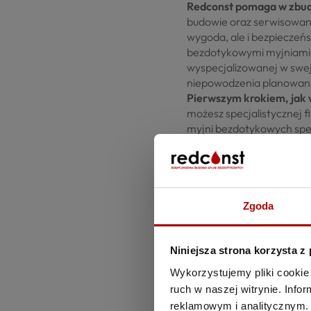
Redconst pomaga w zbud
budowie oraz serwisowani
wygoda, ale i bezpieczeń
bezdotykowymi myjniami, 
wyspecjalizowanej w swej d
niepowodzenia planowanej
Pierwszym krokiem, jak w
możesz specjalistycznej f
myjni bezdotykowych specja
potencjalne obroty w prz
w celu zdobycia środków n
odpowiedniej działki, a 
mediów.
Te obowiązki również mog
Zgoda
kolejności ustalana jest 
wykorzystać popyt na ryn
potrzeb i wymagań klient
Niniejsza strona korzysta z
(rozmierniaki do monet, m
Wykorzystujemy pliki cookie 
tak, aby w pełni wykorzys
ruch w naszej witrynie. Inf
myjni bezdotykowych poz
reklamowym i analitycznym. 