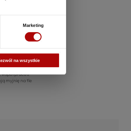
h,
można wyposażyć je w
ch klientów, można
 znajdziesz także
Marketing
ą telefonu komórkowego,
 w biznesie - na początku
 coś więcej, niż
ezwól na wszystkie
re nietrudno przy budowie
ie budowy i wyposażenia
, współpraca z
ą myjnię na tle