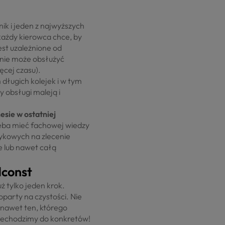
nik i jeden z najwyższych
 każdy kierowca chce, by
est uzależnione od
eśnie może obsłużyć
ęcej czasu).
 długich kolejek i w tym
y obsługi maleją i
sie w ostatniej
rzeba mieć fachowej wiedzy
tykowych na zlecenie
e lub nawet całą
dconst
ż tylko jeden krok.
oparty na czystości. Nie
 nawet ten, którego
rzechodzimy do konkretów!