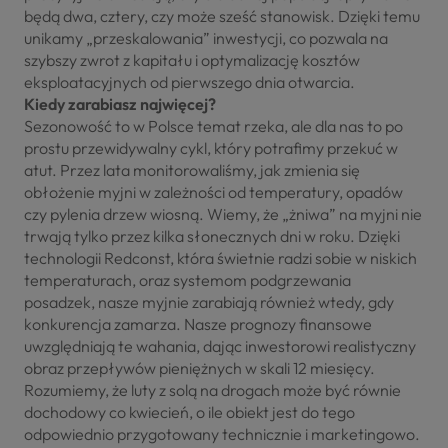
będą dwa, cztery, czy może sześć stanowisk. Dzięki temu
unikamy „przeskalowania” inwestycji, co pozwala na
szybszy zwrot z kapitału i optymalizację kosztów
eksploatacyjnych od pierwszego dnia otwarcia.
Kiedy zarabiasz najwięcej?
Sezonowość to w Polsce temat rzeka, ale dla nas to po
prostu przewidywalny cykl, który potrafimy przekuć w
atut. Przez lata monitorowaliśmy, jak zmienia się
obłożenie myjni w zależności od temperatury, opadów
czy pylenia drzew wiosną. Wiemy, że „żniwa” na myjni nie
trwają tylko przez kilka słonecznych dni w roku. Dzięki
technologii Redconst, która świetnie radzi sobie w niskich
temperaturach, oraz systemom podgrzewania
posadzek, nasze myjnie zarabiają również wtedy, gdy
konkurencja zamarza. Nasze prognozy finansowe
uwzględniają te wahania, dając inwestorowi realistyczny
obraz przepływów pieniężnych w skali 12 miesięcy.
Rozumiemy, że luty z solą na drogach może być równie
dochodowy co kwiecień, o ile obiekt jest do tego
odpowiednio przygotowany technicznie i marketingowo.