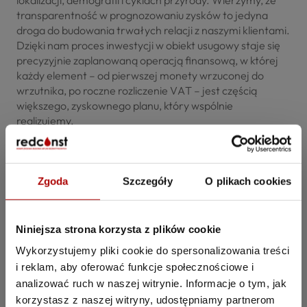
lokalizacji, demografii i cyklach przyrody. Wierzymy, że
transparentność w prognozowaniu zysków to jedyna
droga do budowania trwałych relacji z naszymi klientami.
Dzięki nam proces inwestycji w obiekt usugowy staje się
precyzyjnie zaplanowaną operacją finansową, w której
każdy element – od pierwszej monety wrzuconej do
wrzutnika, po roczne rozliczenie VAT – jest częścią
większego, zyskownego planu, który wspólnie
realizujemy.
Czy biorąc pod uwagę te trzy czynniki – lokalizację,
ludzi i sezon – masz już na oku konkretne miejsce, które
chciałbyś, abyśmy przeanalizowali pod kątem Twojej
przyszłej myjni?
Zapraszamy do kontaktu!
Zgoda
Szczegóły
O plikach cookies
Niniejsza strona korzysta z plików cookie
Wykorzystujemy pliki cookie do spersonalizowania treści
i reklam, aby oferować funkcje społecznościowe i
analizować ruch w naszej witrynie. Informacje o tym, jak
Marcin Orlik
korzystasz z naszej witryny, udostępniamy partnerom