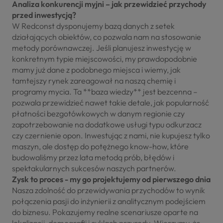
Analiza konkurencji myjni – jak przewidzieć przychody
przed inwestycją?
W Redconst dysponujemy bazą danych z setek
działających obiektów, co pozwala nam na stosowanie
metody porównawczej. Jeśli planujesz inwestycję w
konkretnym typie miejscowości, my prawdopodobnie
mamy już dane z podobnego miejsca i wiemy, jak
tamtejszy rynek zareagował na naszą chemię i
programy mycia. Ta **baza wiedzy** jest bezcenna –
pozwala przewidzieć nawet takie detale, jak popularność
płatności bezgotówkowych w danym regionie czy
zapotrzebowanie na dodatkowe usługi typu odkurzacz
czy czernienie opon. Inwestując z nami, nie kupujesz tylko
maszyn, ale dostęp do potężnego know-how, które
budowaliśmy przez lata metodą prób, błędów i
spektakularnych sukcesów naszych partnerów.
Zysk to proces - my go projektujemy od pierwszego dnia
Nasza zdolność do przewidywania przychodów to wynik
połączenia pasji do inżynierii z analitycznym podejściem
do biznesu. Pokazujemy realne scenariusze oparte na