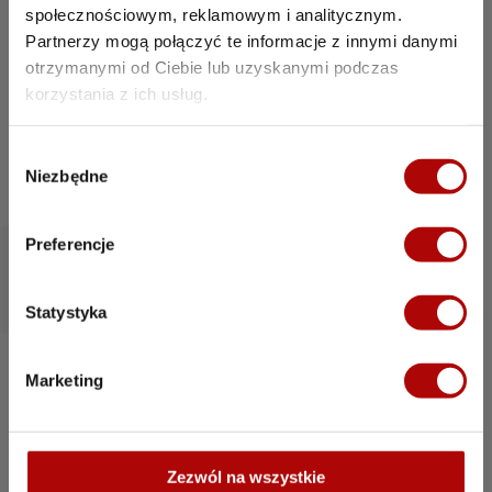
Autor artykułu
społecznościowym, reklamowym i analitycznym.
Marcin, twórca marki RedConst, to
Partnerzy mogą połączyć te informacje z innymi danymi
wizjonerski lider i inspirujący mentor, który
otrzymanymi od Ciebie lub uzyskanymi podczas
motywuje zespół do realizacji ambitnych
korzystania z ich usług.
projektów. Jego kreatywność, strategiczne
myślenie i zrozumienie rynku stanowią
fundament sukcesu firmy.
W
Niezbędne
y
b
ó
Preferencje
r
z
g
Statystyka
o
d
Marketing
y
Zezwól na wszystkie