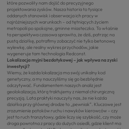
które pozwoliły nam dojść do precyzyjnego
projektowania zysków. Nasza historia to tysiące
oddanych stanowisk i obserwacja ich pracy w
najróżniejszych warunkach – od tętniących życiem
metropolii po spokojne, gminne miasteczka. To właśnie
ta perspektywa czasowa sprawiła, że dziś, patrząc na
pustą działkę, potrafimy zobaczyć nie tylko betonową
wylewkę, ale realny wykres przychodów, jakie
wygeneruje tam technologia Redconst.
Lokalizacja myjni bezdotykowej – jak wpływa na zyski
inwestycji?
Wiemy, że każda lokalizacja ma swój unikalny kod
genetyczny, a my nauczyliśmy się go bezbłędnie
odczytywać. Fundamentem naszych analiz jest
geolokalizacja, którą traktujemy z niemal chirurgiczną
precyzją. Lata praktyki nauczyły nas, że nie każda
działka przy głównej drodze to „pewniak”. Kluczowe jest
zrozumienie potoków ruchu i nawyków kierowców – czy
jest to ruch tranzytowy, gdzie liczy się szybkość, czy może
droga powrotna z pracy do dużych osiedli, gdzie klient ma