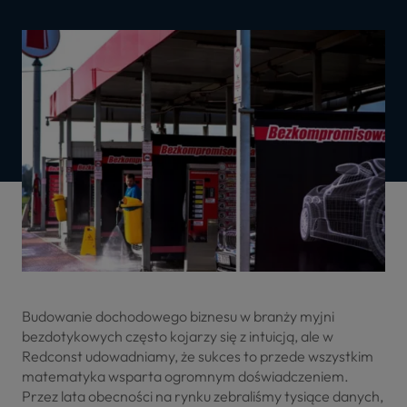
Budowanie dochodowego biznesu w branży myjni
bezdotykowych często kojarzy się z intuicją, ale w
Redconst udowadniamy, że sukces to przede wszystkim
matematyka wsparta ogromnym doświadczeniem.
Przez lata obecności na rynku zebraliśmy tysiące danych,