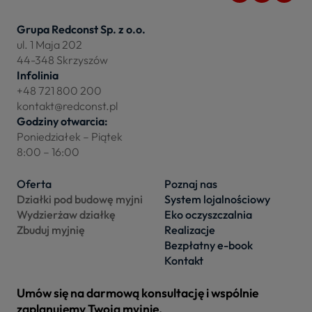
Grupa Redconst Sp. z o.o.
ul. 1 Maja 202
44-348 Skrzyszów
Infolinia
+48 721 800 200
kontakt@redconst.pl
Godziny otwarcia:
Poniedziałek – Piątek
8:00 – 16:00
Oferta
Poznaj nas
Działki pod budowę myjni
System lojalnościowy
Wydzierżaw działkę
Eko oczyszczalnia
Zbuduj myjnię
Realizacje
Bezpłatny e-book
Kontakt
Umów się na darmową konsultację i wspólnie
zaplanujemy Twoją myjnię.