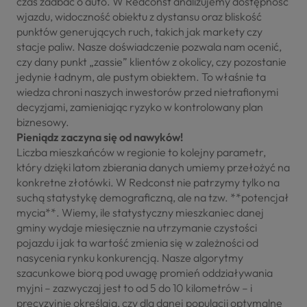
czas zadbać o auto. W Redconst analizujemy dostępność
wjazdu, widoczność obiektu z dystansu oraz bliskość
punktów generujących ruch, takich jak markety czy
stacje paliw. Nasze doświadczenie pozwala nam ocenić,
czy dany punkt „zassie” klientów z okolicy, czy pozostanie
jedynie ładnym, ale pustym obiektem. To właśnie ta
wiedza chroni naszych inwestorów przed nietrafionymi
decyzjami, zamieniając ryzyko w kontrolowany plan
biznesowy.
Pieniądz zaczyna się od nawyków!
Liczba mieszkańców w regionie to kolejny parametr,
który dzięki latom zbierania danych umiemy przełożyć na
konkretne złotówki. W Redconst nie patrzymy tylko na
suchą statystykę demograficzną, ale na tzw. **potencjał
mycia**. Wiemy, ile statystyczny mieszkaniec danej
gminy wydaje miesięcznie na utrzymanie czystości
pojazdu i jak ta wartość zmienia się w zależności od
nasycenia rynku konkurencją. Nasze algorytmy
szacunkowe biorą pod uwagę promień oddziaływania
myjni – zazwyczaj jest to od 5 do 10 kilometrów – i
precyzyjnie określają, czy dla danej populacji optymalne