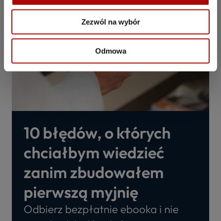
Zezwól na wybór
Odmowa
10 błędów, o których
chciałbym wiedzieć
zanim zbudowałem
pierwszą myjnię
Odbierz bezpłatnie ebooka i nie