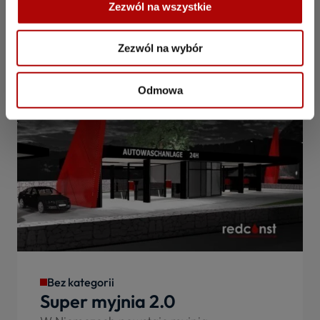
Warto przeczytać
Zezwól na wszystkie
także...
Zezwól na wybór
Odmowa
Bez kategorii
Super myjnia 2.0