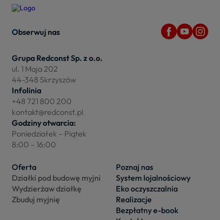
Obserwuj nas
Grupa Redconst Sp. z o.o.
ul. 1 Maja 202
44-348 Skrzyszów
Infolinia
+48 721 800 200
kontakt@redconst.pl
Godziny otwarcia:
Poniedziałek – Piątek
8:00 – 16:00
Oferta
Poznaj nas
Działki pod budowę myjni
System lojalnościowy
Wydzierżaw działkę
Eko oczyszczalnia
Zbuduj myjnię
Realizacje
Bezpłatny e-book