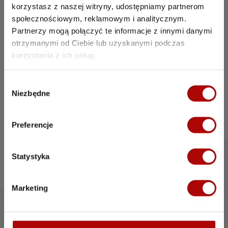
zanim zbudowałem
korzystasz z naszej witryny, udostępniamy partnerom
społecznościowym, reklamowym i analitycznym.
pierwszą myjnię
Partnerzy mogą połączyć te informacje z innymi danymi
Odbierz bezpłatnie ebooka i nie
otrzymanymi od Ciebie lub uzyskanymi podczas
korzystania z ich usług.
popełnij błędów, które mogą
zaszkodzić Twojej myjni
W
bezdotykowej.
Niezbędne
y
b
Pobierz e-booka
ó
Preferencje
r
z
g
Statystyka
o
d
Marketing
y