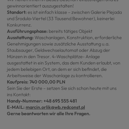
gewinnorientiert auszugestalten!
Standort:
es ist einfach klasse – zwischen Galerie Plejada
und Środula-Viertel (33 Tausend Bewohner), keinerlei
Konkurrenz.
Ausführungsphase:
bereits tätiges Objekt
Ausstattung:
Waschanlagen, Konstruktion, erforderliche
Genehmigungen sowie zusätzliche Ausstattung u.a.
Staubsauger, Geldwechselautomat oder Abzug der
Münzen in den Tresor. 4-Waschplätze- Anlage
ausgestattet in ein System, das dem Kunden erlaubt, von
jedem beliebigen Ort, an dem er sich befindet, die
Arbeitsweise der Waschanlage zu kontrollieren.
Kaufpreis: 740 000,00 PLN
Sein Sie der Erste – setzen Sie sich schon heute mit uns
ins Kontakt:
Handy-Nummer: +48 695 555 481
E-MAIL:
marcin.orlik@wb.redconst.pl
Gerne beantworten wir alle Ihre Fragen.