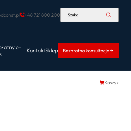
dconst.pl
+48 721 800 200
Szukaj
płatny e-
Kontakt
Sklep
Bezpłatna konsultacja
k
Koszyk
jnię
ę