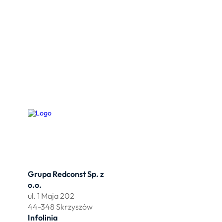
Grupa Redconst Sp. z
Oferta
o.o.
Działki po
ul. 1 Maja 202
Wydzierża
44-348 Skrzyszów
Zbuduj myj
Infolinia