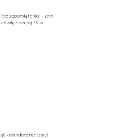
[do zapamiętania] - sami
 chwilę obecną 39 w
ć kalendarz realizacji