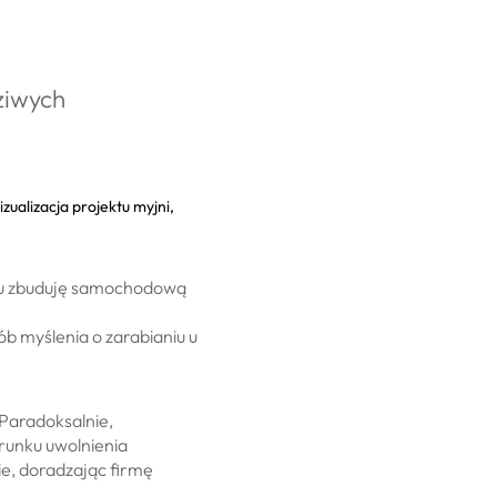
ziwych
oku zbuduję samochodową
b myślenia o zarabianiu u
 Paradoksalnie,
erunku uwolnienia
ie, doradzając firmę