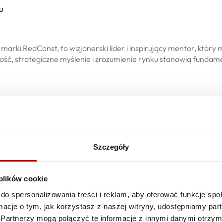
u
marki RedConst, to wizjonerski lider i inspirujący mentor, który
ść, strategiczne myślenie i zrozumienie rynku stanowią fundame
Szczegóły
 plików cookie
do spersonalizowania treści i reklam, aby oferować funkcje sp
10 błędó
ormacje o tym, jak korzystasz z naszej witryny, udostępniamy p
Partnerzy mogą połączyć te informacje z innymi danymi otrzym