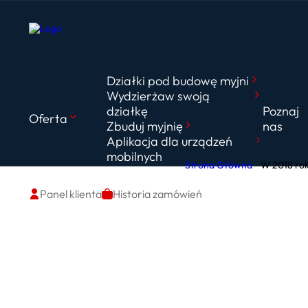
Działki pod budowę myjni
Wydzierżaw swoją
działkę
Poznaj
Oferta
Zbuduj myjnię
nas
Aplikacja dla urządzeń
mobilnych
Strona Główna
W 2018 rok
Panel klienta
Historia zamówień
W 201
bezd