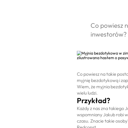
sobi
Co powiesz n
inwestorów? 
Co powiesz na takie pos
myjnię bezdotykową i za
Wiem, że myjnia bezdotyk
wielu ludzi.
Przykład?
Każdy z nas zna takiego J
wspomniany Jakub robi wsz
czasu. Znacie takie osob
Redconst.