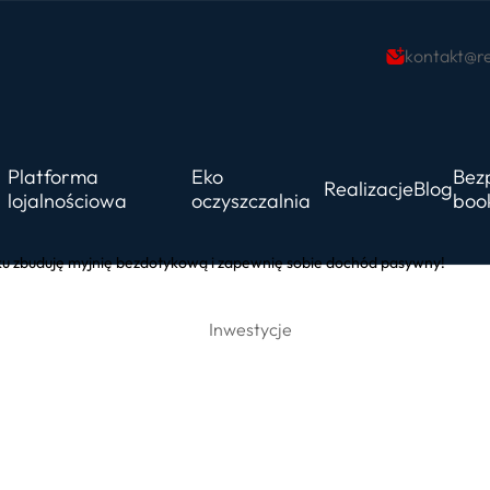
kontakt@re
Platforma
Eko
Bez
Realizacje
Blog
lojalnościowa
oczyszczalnia
boo
u zbuduję myjnię bezdotykową i zapewnię sobie dochód pasywny!
Inwestycje
8 roku zbuduję my
otykową i zapewni