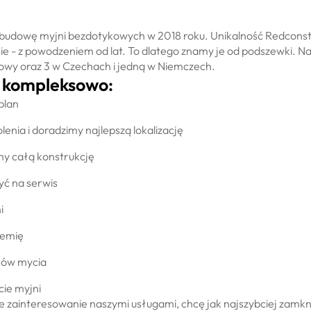
budowę myjni bezdotykowych w 2018 roku. Unikalność Redconst 
 - z powodzeniem od lat. To dlatego znamy je od podszewki. Na
dowy oraz 3 w Czechach i jedną w Niemczech.
y kompleksowo:
plan
nia i doradzimy najlepszą lokalizację
y całą konstrukcję
yć na serwis
i
hemię
mów mycia
cie myjni
 zainteresowanie naszymi usługami, chcę jak najszybciej zamkną