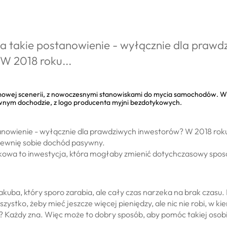
e dochód pasywny!
a takie postanowienie - wyłącznie dla prawd
W 2018 roku...
tanowienie - wyłącznie dla prawdziwych inwestorów? W 2018 r
pewnię sobie dochód pasywny.
owa to inwestycja, która mogłaby zmienić dotychczasowy sposó
akuba, który sporo zarabia, ale cały czas narzeka na brak czasu.
ystko, żeby mieć jeszcze więcej pieniędzy, ale nic nie robi, w ki
y? Każdy zna. Więc może to dobry sposób, aby pomóc takiej osob