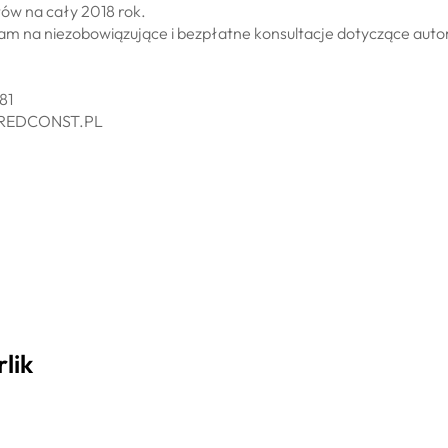
ntów na cały 2018 rok.
zam na niezobowiązujące i bezpłatne konsultacje dotyczące aut
81
@REDCONST.PL
lik