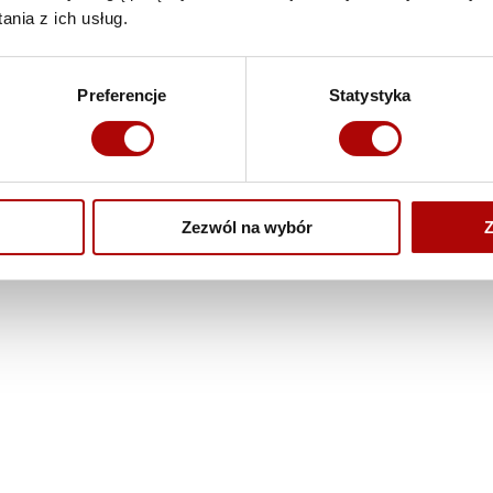
chciałby
nia z ich usług.
zbudowa
Odbierz bezp
Preferencje
Statystyka
błędów, któr
bezdotykowe
Pobierz e-boo
Zezwól na wybór
Z