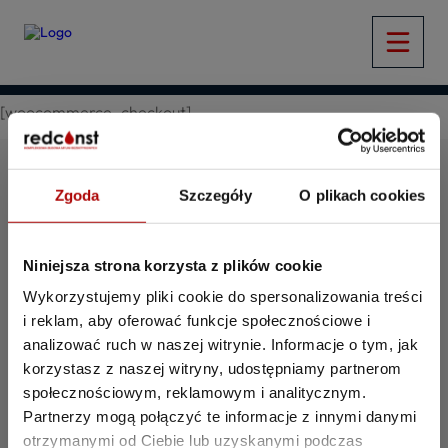
[woocommerce_checkout]
Zgoda
Szczegóły
O plikach cookies
Obserwuj nas
Niniejsza strona korzysta z plików cookie
Grupa Redconst Sp. z o.o.
Wykorzystujemy pliki cookie do spersonalizowania treści
ul. 1 Maja 202
i reklam, aby oferować funkcje społecznościowe i
44-348 Skrzyszów
analizować ruch w naszej witrynie. Informacje o tym, jak
Infolinia
korzystasz z naszej witryny, udostępniamy partnerom
+48 721 800 200
społecznościowym, reklamowym i analitycznym.
kontakt@redconst.pl
Partnerzy mogą połączyć te informacje z innymi danymi
Godziny otwarcia:
otrzymanymi od Ciebie lub uzyskanymi podczas