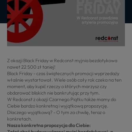
Z okazji Black Friday w Redconst myjnia bezdotykowa
nawet 22 500 zł taniej!
Black Friday - czas świątecznych promocji wyprzedaży
właśnie wystartował. Wiele osób cały rok czeka na ten
moment, aby kupić rzeczy o których marzysz czy
obdarować bliskich nie bankrutując przy tym.
W Redconst z okazji Czarnego Piątku także mamy do
Ciebie bardzo konkretną i wyjątkową propozycję.
Dlaczego wyjątkową? - O tym za chwilę, teraz o
konkretach.
Nasza konkretna propozycja dla Ciebie:
Zgłoś chęć budowy własnej myjni bezdotykowej, a