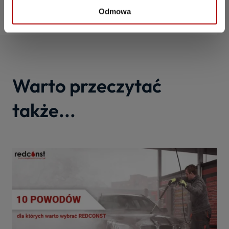
Odmowa
Warto przeczytać
także...