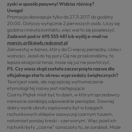
zyski w sposób pasywny! Widzisz różnicę?
Uwaga!
Promocja obowiązuje tylko do 27.11.2017 do godziny
20:00. Dotyczy wyłącznie 2 pierwszych osób. Liczy się
godzina i minuta kontaktu, więc warto się pospieszyć.
Zadzwoń pod nr 695 555 481 lub wyślij e-mail na
marcin.orlik@wb.redconst.pl
Zainwestuj w biznes, który da Ci więcej pieniędzy, czasu i
wolności. Jeżeli do tej pory Cię nie przekonaliśmy, to
lepsza okazja niż teraz, może się już nie powtórzyć.
PS. Czy wiesz skąd została zaczerpnięta nazwa dla
oficjalnego startu okresu wyprzedaży świątecznych?
Teorii jest wiele, ale najczęściej wytłumaczenie
etymologii tej nazwy jest następujące:
Czarny Piątek miał być to dzień, w którym sprzedawcy
nareszcie zarabiają odpowiednie pieniądze. Dawniej
dobry wynik obrotu zapisywany był w księgach
rachunkowych sklepów zazwyczaj czarnym tuszem,
natomiast poniżej kreski - czerwonym. Więc jeżeli ich
rachunki były „czarne” oznaczało to, że zarabiali. Może