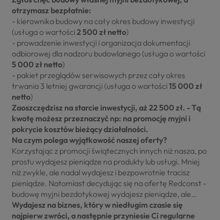
otrzymasz bezpłatnie:
- kierownika budowy na cały okres budowy inwestycji
(usługa o wartości
2 500 zł netto
)
- prowadzenie inwestycji i organizacja dokumentacji
odbiorowej dla nadzoru budowlanego (usługa o wartości
5 000 zł netto
)
- pakiet przeglądów serwisowych przez cały okres
trwania 3 letniej gwarancji (usługa o wartości
15 000 zł
netto
)
Zaoszczędzisz na starcie inwestycji, aż 22 500 zł. - Tą
kwotę możesz przeznaczyć np: na promocję myjni i
pokrycie kosztów bieżący działalności.
Na czym polega wyjątkowość naszej oferty?
Korzystając z promocji świątecznych innych niż nasza, po
prostu wydajesz pieniądze na produkty lub usługi. Mniej
niż zwykle, ale nadal wydajesz i bezpowrotnie tracisz
pieniądze. Natomiast decydując się na ofertę Redconst -
budowę myjni bezdotykowej wydajesz pieniądze, ale…
Wydajesz na biznes, który w niedługim czasie się
najpierw zwróci, a następnie przyniesie Ci regularne