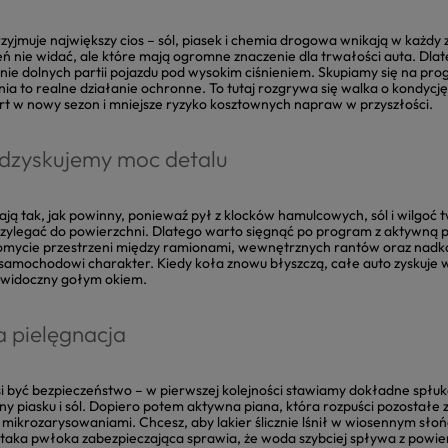
zyjmuje największy cios – sól, piasek i chemia drogowa wnikają w każdy
eń nie widać, ale które mają ogromne znaczenie dla trwałości auta. Dlat
ie dolnych partii pojazdu pod wysokim ciśnieniem. Skupiamy się na pro
ia to realne działanie ochronne. To tutaj rozgrywa się walka o kondycję 
art w nowy sezon i mniejsze ryzyko kosztownych napraw w przyszłości.
 odzyskujemy moc detalu
ają tak, jak powinny, poniewaź pył z klocków hamulcowych, sól i wilgoć 
rzylegać do powierzchni. Dlatego warto sięgnąć po program z aktywną
omycie przestrzeni między ramionami, wewnętrznych rantów oraz nadkol
samochodowi charakter. Kiedy koła znowu błyszczą, całe auto zyskuje w
 widoczny gołym okiem.
 pielęgnacja
si być bezpieczeństwo – w pierwszej kolejności stawiamy dokładne spłuk
ny piasku i sól. Dopiero potem aktywna piana, która rozpuści pozostałe 
 mikrozarysowaniami. Chcesz, aby lakier ślicznie lśnił w wiosennym sło
taka pwłoka zabezpieczająca sprawia, że woda szybciej spływa z powier