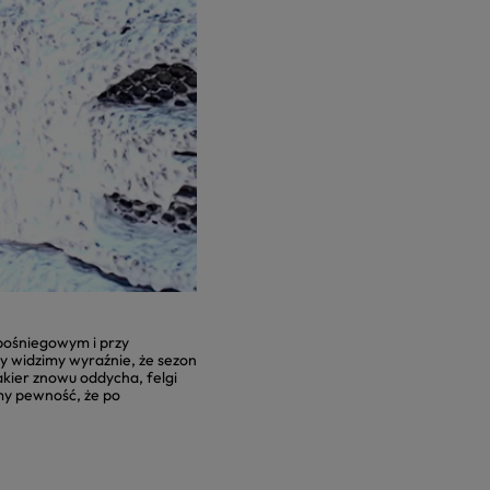
pośniegowym i przy
y widzimy wyraźnie, że sezon
akier znowu oddycha, felgi
my pewność, że po