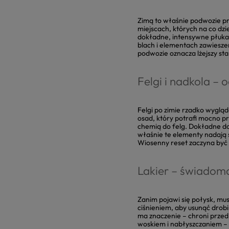
Zimą to właśnie podwozie pr
miejscach, których na co dzi
dokładne, intensywne płukan
blach i elementach zawieszen
podwozie oznacza lżejszy st
Felgi i nadkola –
Felgi po zimie rzadko wygląd
osad, który potrafi mocno p
chemią do felg. Dokładne d
właśnie te elementy nadają 
Wiosenny reset zaczyna być
Lakier – świadoma
Zanim pojawi się połysk, mu
ciśnieniem, aby usunąć drobi
ma znaczenie – chroni przed
woskiem i nabłyszczaniem – 