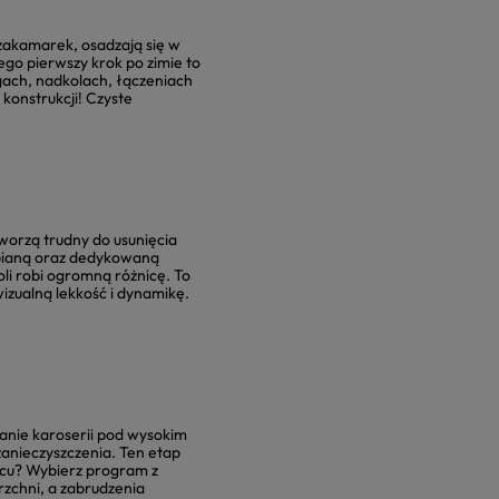
 zakamarek, osadzają się w
ego pierwszy krok po zimie to
gach, nadkolach, łączeniach
konstrukcji! Czyste
tworzą trudny do usunięcia
 pianą oraz dedykowaną
i robi ogromną różnicę. To
izualną lekkość i dynamikę.
anie karoserii pod wysokim
zanieczyszczenia. Ten etap
ńcu? Wybierz program z
zchni, a zabrudzenia