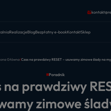
kontakt@re
alnia
Realizacje
Blog
Bezpłatny e-book
Kontakt
Sklep
rona Główna
Czas na prawdziwy RESET – usuwamy zimowe ślady na myj
Poradnik
 na prawdziwy RE
wamy zimowe ślad