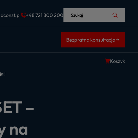
dconst.pl
+48 721 800 200
Szukaj
Bezpłatna konsultacja
Koszyk
ni!
SET –
y na