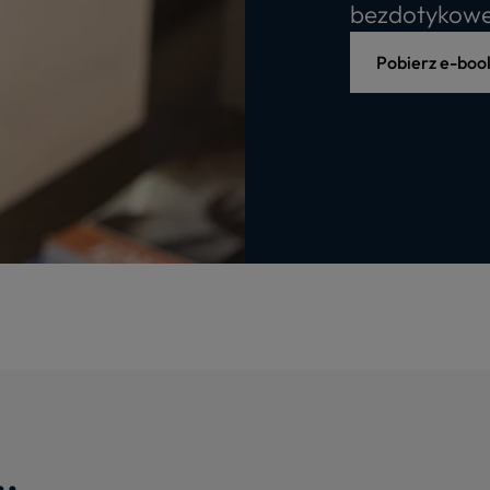
bezdotykowe
Pobierz e-boo
..