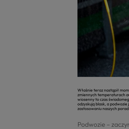
Właśnie teraz nastąpił mome
zmiennych temperaturach aut
wiosenny to czas świadomego
odzyskują blask, a podwozie
zastosowaniu naszych porad 
Podwozie – zacz