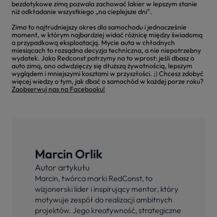
bezdotykowe zimą pozwala zachować lakier w lepszym stanie
niż odkładanie wszystkiego „na cieplejsze dni".
Zima to najtrudniejszy okres dla samochodu i jednocześnie
moment, w którym najbardziej widać różnicę między świadomą
a przypadkową eksploatacją. Mycie auta w chłodnych
miesiącach to rozsądna decyzja techniczna, a nie niepotrzebny
wydatek. Jako Redconst patrzymy na to wprost: jeśli dbasz o
auto zimą, ono odwdzięczy się dłuższą żywotnością, lepszym
wyglądem i mniejszymi kosztami w przyszłości. ;) Chcesz zdobyć
więcej wiedzy o tym, jak dbać o samochód w każdej porze roku?
Zaobserwuj nas na Facebooku!
Marcin Orlik
Autor artykułu
Marcin, twórca marki RedConst, to
wizjonerski lider i inspirujący mentor, który
motywuje zespół do realizacji ambitnych
projektów. Jego kreatywność, strategiczne