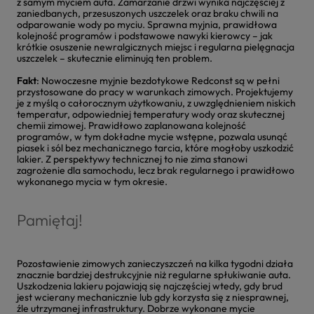
z samym myciem auta. Zamarzanie drzwi wynika najczęściej z
zaniedbanych, przesuszonych uszczelek oraz braku chwili na
odparowanie wody po myciu. Sprawna myjnia, prawidłowa
kolejność programów i podstawowe nawyki kierowcy – jak
krótkie osuszenie newralgicznych miejsc i regularna pielęgnacja
uszczelek – skutecznie eliminują ten problem.
Fakt
: Nowoczesne myjnie bezdotykowe Redconst są w pełni
przystosowane do pracy w warunkach zimowych. Projektujemy
je z myślą o całorocznym użytkowaniu, z uwzględnieniem niskich
temperatur, odpowiedniej temperatury wody oraz skutecznej
chemii zimowej. Prawidłowo zaplanowana kolejność
programów, w tym dokładne mycie wstępne, pozwala usunąć
piasek i sól bez mechanicznego tarcia, które mogłoby uszkodzić
lakier. Z perspektywy technicznej to nie zima stanowi
zagrożenie dla samochodu, lecz brak regularnego i prawidłowo
wykonanego mycia w tym okresie.
Pamiętaj!
Pozostawienie zimowych zanieczyszczeń na kilka tygodni działa
znacznie bardziej destrukcyjnie niż regularne spłukiwanie auta.
Uszkodzenia lakieru pojawiają się najczęściej wtedy, gdy brud
jest wcierany mechanicznie lub gdy korzysta się z niesprawnej,
źle utrzymanej infrastruktury. Dobrze wykonane mycie