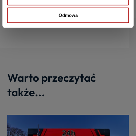
Pobierz e-booka
Odmowa
Warto przeczytać
także...