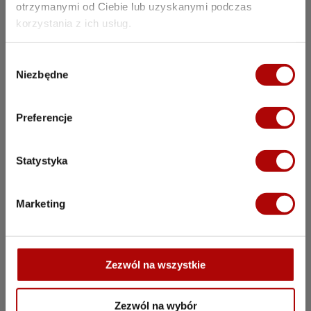
otrzymanymi od Ciebie lub uzyskanymi podczas
korzystania z ich usług.
W
Niezbędne
y
b
10 błędów, o których
ó
Preferencje
r
chciałbym wiedzieć
z
g
Statystyka
zanim zbudowałem
o
pierwszą myjnię
d
Marketing
y
Odbierz bezpłatnie ebooka i nie
popełnij błędów, które mogą
zaszkodzić Twojej myjni
Zezwól na wszystkie
bezdotykowej.
Zezwól na wybór