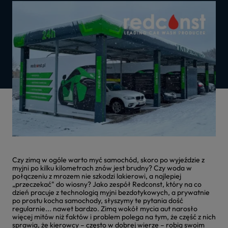
Czy zimą w ogóle warto myć samochód, skoro po wyjeździe z
myjni po kilku kilometrach znów jest brudny? Czy woda w
połączeniu z mrozem nie szkodzi lakierowi, a najlepiej
„przeczekać" do wiosny? Jako zespół Redconst, który na co
dzień pracuje z technologią myjni bezdotykowych, a prywatnie
po prostu kocha samochody, słyszymy te pytania dość
regularnie... nawet bardzo. Zimą wokół mycia aut narosło
więcej mitów niż faktów i problem polega na tym, że część z nich
sprawia, że kierowcy – często w dobrej wierze – robią swoim