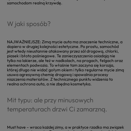
samochodom realną krzywdę.
W jaki sposób?
NAJWAŻNIEJSZE: Zimą mycie auta ma znaczenie techniczne, a
dopiero w drugiej kolejności estetyczne. Po prostu, samochód
jest wtedy nieustannie atakowany przez sól drogową, chlorki,
piasek i błoto pośniegowe. Te zanieczyszczenia osiadają nie
tylko na lakierze, ale też w nadkolach, na progach, felgach oraz
elementach podwozia. To właśnie tam zaczyna się korozja,
której długo nie widać gołym okiem i tylko regularne mycie zimą
usuwa agresywną chemię drogową i spowalnia procesy
niszczenia materiałów. Z technicznego punktu widzenia to
realna ochrona auta, a nie zbędna kosmetyka.
Mit typu: ale przy minusowych
temperaturach drzwi Ci zamarzną.
Must have – wraca każdej zimy, a w praktyce rzadko ma związek