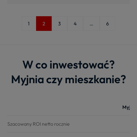
1
2
3
4
…
6
W co inwestować?
Myjnia czy mieszkanie?
Myjni
Szacowany ROI netto rocznie