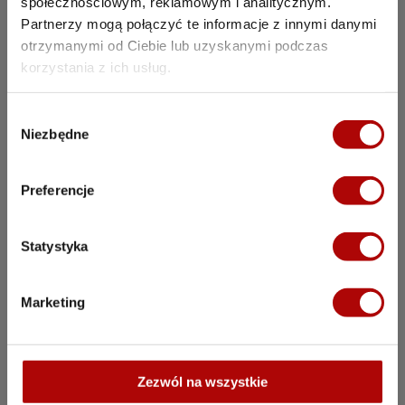
społecznościowym, reklamowym i analitycznym.
Koszty operacyjne
media, serwis, chemia, utr
Partnerzy mogą połączyć te informacje z innymi danymi
otrzymanymi od Ciebie lub uzyskanymi podczas
Wpływ zmian prawnych
og
korzystania z ich usług.
Zaangażowanie właściciela
operacy
W
Niezbędne
y
Charakter inwestycji
aktywne ge
b
ó
Preferencje
Potencjał skalowania
wysoki – możliwość 
r
z
g
Statystyka
o
d
Marketing
y
Porozmawiajmy na
Zezwól na wszystkie
temat Twojej myjni