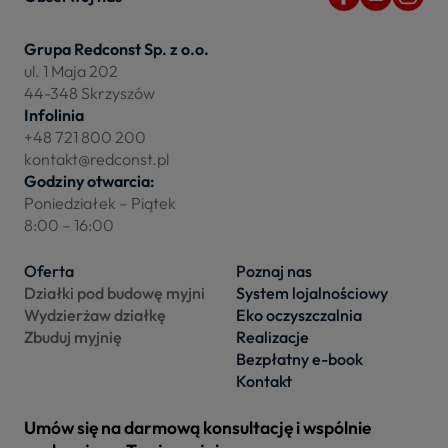
Grupa Redconst Sp. z o.o.
ul. 1 Maja 202
44-348 Skrzyszów
Infolinia
+48 721 800 200
kontakt@redconst.pl
Godziny otwarcia:
Poniedziałek – Piątek
8:00 – 16:00
Oferta
Poznaj nas
Działki pod budowę myjni
System lojalnościowy
Wydzierżaw działkę
Eko oczyszczalnia
Zbuduj myjnię
Realizacje
Bezpłatny e-book
Kontakt
Umów się na darmową konsultację i wspólnie