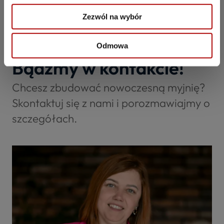
Zezwól na wybór
Odmowa
Bądźmy w kontakcie!
Chcesz zbudować nowoczesną myjnię?
Skontaktuj się z nami i porozmawiajmy o
szczegółach.