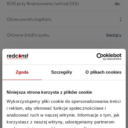
ROE przy finansowaniu (wkład 25%)
do 100
Okres zwrotu kapitału
2–3 
Główne źródło zysku
bieżący ca
Wzrost wartości aktywa (10 lat)
zależny od loka
Stabilność przychodów
wysoka – mikropłatności, 
Zgoda
Szczegóły
O plikach cookies
Ryzyko niepłacenia
b
Niniejsza strona korzysta z plików cookie
Pustostany
nie występują 
Wykorzystujemy pliki cookie do spersonalizowania treści
i reklam, aby oferować funkcje społecznościowe i
Ryzyko dewastacji
niskie – infr
analizować ruch w naszej witrynie. Informacje o tym, jak
korzystasz z naszej witryny, udostępniamy partnerom