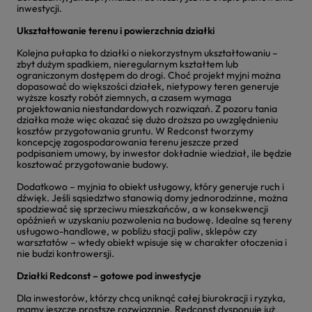
inwestycji.
Ukształtowanie terenu i powierzchnia działki
Kolejna pułapka to działki o niekorzystnym ukształtowaniu –
zbyt dużym spadkiem, nieregularnym kształtem lub
ograniczonym dostępem do drogi. Choć projekt myjni można
dopasować do większości działek, nietypowy teren generuje
wyższe koszty robót ziemnych, a czasem wymaga
projektowania niestandardowych rozwiązań. Z pozoru tania
działka może więc okazać się dużo droższa po uwzględnieniu
kosztów przygotowania gruntu. W Redconst tworzymy
koncepcję zagospodarowania terenu jeszcze przed
podpisaniem umowy, by inwestor dokładnie wiedział, ile będzie
kosztować przygotowanie budowy.
Dodatkowo – myjnia to obiekt usługowy, który generuje ruch i
dźwięk. Jeśli sąsiedztwo stanowią domy jednorodzinne, można
spodziewać się sprzeciwu mieszkańców, a w konsekwencji
opóźnień w uzyskaniu pozwolenia na budowę. Idealne są tereny
usługowo-handlowe, w pobliżu stacji paliw, sklepów czy
warsztatów – wtedy obiekt wpisuje się w charakter otoczenia i
nie budzi kontrowersji.
Działki Redconst – gotowe pod inwestycje
Dla inwestorów, którzy chcą uniknąć całej biurokracji i ryzyka,
mamy jeszcze prostsze rozwiązanie. Redconst dysponuje już