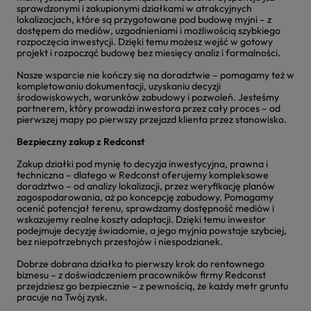
sprawdzonymi i zakupionymi działkami w atrakcyjnych
lokalizacjach, które są przygotowane pod budowę myjni – z
dostępem do mediów, uzgodnieniami i możliwością szybkiego
rozpoczęcia inwestycji. Dzięki temu możesz wejść w gotowy
projekt i rozpocząć budowę bez miesięcy analiz i formalności.
Nasze wsparcie nie kończy się na doradztwie – pomagamy też w
kompletowaniu dokumentacji, uzyskaniu decyzji
środowiskowych, warunków zabudowy i pozwoleń. Jesteśmy
partnerem, który prowadzi inwestora przez cały proces – od
pierwszej mapy po pierwszy przejazd klienta przez stanowisko.
Bezpieczny zakup z Redconst
Zakup działki pod mynię to decyzja inwestycyjna, prawna i
techniczna – dlatego w Redconst oferujemy kompleksowe
doradztwo – od analizy lokalizacji, przez weryfikację planów
zagospodarowania, aż po koncepcję zabudowy. Pomagamy
ocenić potencjał terenu, sprawdzamy dostępność mediów i
wskazujemy realne koszty adaptacji. Dzięki temu inwestor
podejmuje decyzję świadomie, a jego myjnia powstaje szybciej,
bez niepotrzebnych przestojów i niespodzianek.
Dobrze dobrana działka to pierwszy krok do rentownego
biznesu – z doświadczeniem pracowników firmy Redconst
przejdziesz go bezpiecznie – z pewnością, że każdy metr gruntu
pracuje na Twój zysk.