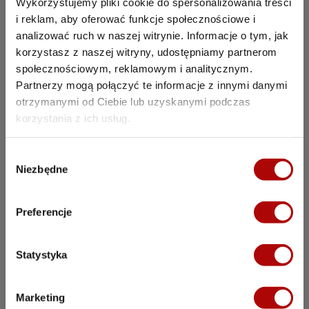
Wykorzystujemy pliki cookie do spersonalizowania treści
i reklam, aby oferować funkcje społecznościowe i
analizować ruch w naszej witrynie. Informacje o tym, jak
korzystasz z naszej witryny, udostępniamy partnerom
społecznościowym, reklamowym i analitycznym.
10 błędów, o których
Partnerzy mogą połączyć te informacje z innymi danymi
chciałbym wiedzieć
otrzymanymi od Ciebie lub uzyskanymi podczas
korzystania z ich usług.
zanim zbudowałem
W
pierwszą myjnię
Niezbędne
y
Odbierz bezpłatnie ebooka i nie
b
ó
popełnij błędów, które mogą
Preferencje
r
zaszkodzić Twojej myjni
z
bezdotykowej.
g
Statystyka
o
Pobierz e-booka
d
Marketing
y