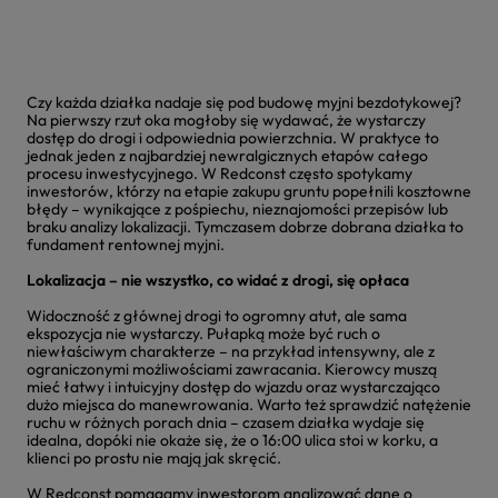
Czy każda działka nadaje się pod budowę myjni bezdotykowej?
Na pierwszy rzut oka mogłoby się wydawać, że wystarczy
dostęp do drogi i odpowiednia powierzchnia. W praktyce to
jednak jeden z najbardziej newralgicznych etapów całego
procesu inwestycyjnego. W Redconst często spotykamy
inwestorów, którzy na etapie zakupu gruntu popełnili kosztowne
błędy – wynikające z pośpiechu, nieznajomości przepisów lub
braku analizy lokalizacji. Tymczasem dobrze dobrana działka to
fundament rentownej myjni.
Lokalizacja – nie wszystko, co widać z drogi, się opłaca
Widoczność z głównej drogi to ogromny atut, ale sama
ekspozycja nie wystarczy. Pułapką może być ruch o
niewłaściwym charakterze – na przykład intensywny, ale z
ograniczonymi możliwościami zawracania. Kierowcy muszą
mieć łatwy i intuicyjny dostęp do wjazdu oraz wystarczająco
dużo miejsca do manewrowania. Warto też sprawdzić natężenie
ruchu w różnych porach dnia – czasem działka wydaje się
idealna, dopóki nie okaże się, że o 16:00 ulica stoi w korku, a
klienci po prostu nie mają jak skręcić.
W Redconst pomagamy inwestorom analizować dane o