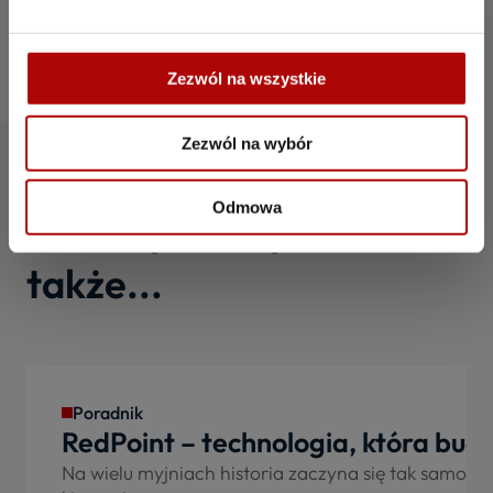
Zezwól na wszystkie
Zezwól na wybór
Odmowa
Warto przeczytać
także...
Poradnik
RedPoint – technologia, która budu
Na wielu myjniach historia zaczyna się tak samo: k