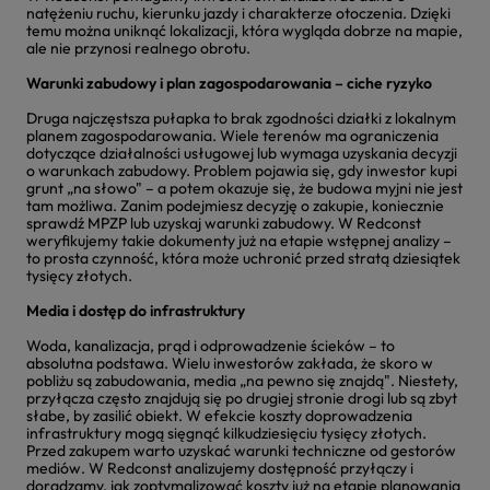
natężeniu ruchu, kierunku jazdy i charakterze otoczenia. Dzięki
temu można uniknąć lokalizacji, która wygląda dobrze na mapie,
ale nie przynosi realnego obrotu.
Warunki zabudowy i plan zagospodarowania – ciche ryzyko
Druga najczęstsza pułapka to brak zgodności działki z lokalnym
planem zagospodarowania. Wiele terenów ma ograniczenia
dotyczące działalności usługowej lub wymaga uzyskania decyzji
o warunkach zabudowy. Problem pojawia się, gdy inwestor kupi
grunt „na słowo" – a potem okazuje się, że budowa myjni nie jest
tam możliwa. Zanim podejmiesz decyzję o zakupie, koniecznie
sprawdź MPZP lub uzyskaj warunki zabudowy. W Redconst
weryfikujemy takie dokumenty już na etapie wstępnej analizy –
to prosta czynność, która może uchronić przed stratą dziesiątek
tysięcy złotych.
Media i dostęp do infrastruktury
Woda, kanalizacja, prąd i odprowadzenie ścieków – to
absolutna podstawa. Wielu inwestorów zakłada, że skoro w
pobliżu są zabudowania, media „na pewno się znajdą". Niestety,
przyłącza często znajdują się po drugiej stronie drogi lub są zbyt
słabe, by zasilić obiekt. W efekcie koszty doprowadzenia
infrastruktury mogą sięgnąć kilkudziesięciu tysięcy złotych.
Przed zakupem warto uzyskać warunki techniczne od gestorów
mediów. W Redconst analizujemy dostępność przyłączy i
doradzamy, jak zoptymalizować koszty już na etapie planowania