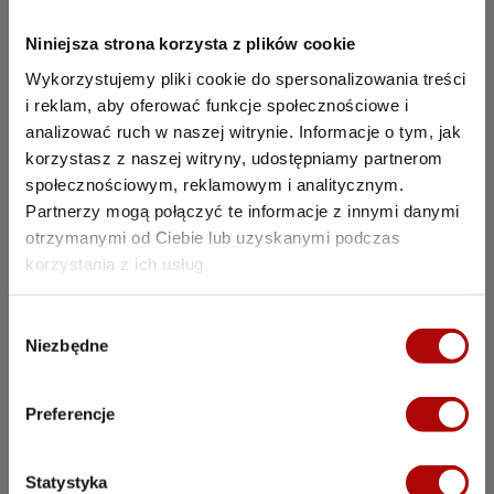
poprosić o to np. warsztaty samochodowe. W
ramach barteru możesz odwdzięczyć się tym
Niniejsza strona korzysta z plików cookie
samym.
Wykorzystujemy pliki cookie do spersonalizowania treści
i reklam, aby oferować funkcje społecznościowe i
Spoty radiowe
– lokalne radio to świetne miejsce
analizować ruch w naszej witrynie. Informacje o tym, jak
na publikacje reklam. Ich odbiorcami przede
korzystasz z naszej witryny, udostępniamy partnerom
wszystkim są kierowcy, dlatego łatwo będzie do
społecznościowym, reklamowym i analitycznym.
nich dotrzeć. Pamiętaj, żeby spot radiowy był
chwytliwy oraz zawierają informacje o lokalizacji
Partnerzy mogą połączyć te informacje z innymi danymi
myjni.
otrzymanymi od Ciebie lub uzyskanymi podczas
Dobra strategia marketingowa
korzystania z ich usług.
Dobra strategia marketingowa myjni samochodowej
powinna uwzględniać nie tylko formy promocji, ale
W
również to, co dzieje się na samej myjni. Przed jej
Niezbędne
y
otworzeniem warto opracować dobry biznesplan
b
określający grupę docelową oraz wyposażenie, które
ó
Preferencje
może stać się argumentem sprzedażowym, czyt.
r
wyróżnikiem na tle konkurencji.
z
Na ten temat więcej informacji
g
Statystyka