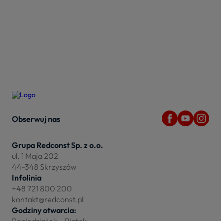
Obserwuj nas
Grupa Redconst Sp. z o.o.
ul. 1 Maja 202
44-348 Skrzyszów
Infolinia
+48 721 800 200
kontakt@redconst.pl
Godziny otwarcia:
Poniedziałek – Piątek