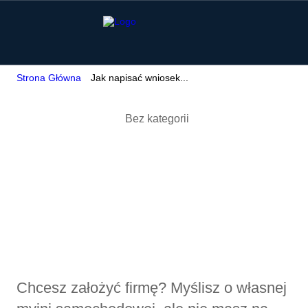
Strona Główna
Jak napisać wniosek...
Bez kategorii
Jak napisać
wniosek o dotację z
urzędu pracy /
unijną na firmę?
Chcesz założyć firmę? Myślisz o własnej